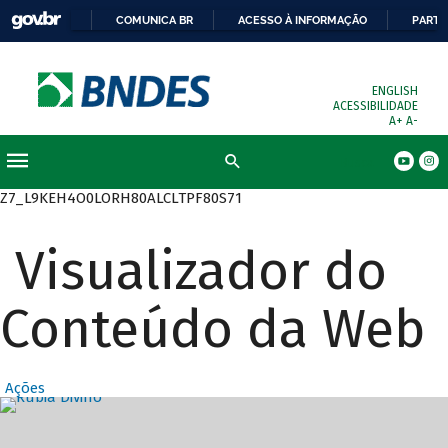
COMUNICA BR
ACESSO À INFORMAÇÃO
PARTI
ENGLISH
ACESSIBILIDADE
A+
A-
Busca
Z7_L9KEH4O0LORH80ALCLTPF80S71
Visualizador do
Conteúdo da Web
Ações
Destaques Prin