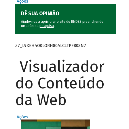
Ações
DÊ SUA OPINIÃO
Ajude-nos a aprimorar o site do BNDES preenchendo
uma rápida
pesquisa
.
Z7_L9KEH4O0LORH80ALCLTPF80SN7
Visualizador
do Conteúdo
da Web
Ações