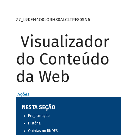
Z7_L9KEH4O0LORH80ALCLTPF80SN6
Visualizador
do Conteúdo
da Web
Ações
NESTA SEÇÃO
Programação
História
Quintas no BNDES