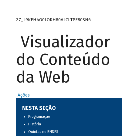
Z7_L9KEH4O0LORH80ALCLTPF80SN6
Visualizador
do Conteúdo
da Web
Ações
NESTA SEÇÃO
Programação
História
Quintas no BNDES