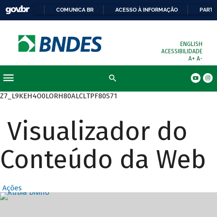
COMUNICA BR
ACESSO À INFORMAÇÃO
PARTI
ENGLISH
ACESSIBILIDADE
A+
A-
Busca
Z7_L9KEH4O0LORH80ALCLTPF80S71
Visualizador do
Conteúdo da Web
Ações
Destaques Prin