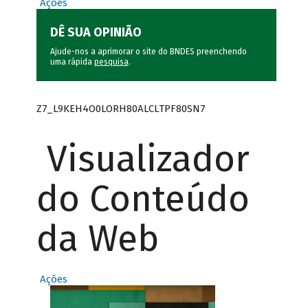
Ações
DÊ SUA OPINIÃO
Ajude-nos a aprimorar o site do BNDES preenchendo
uma rápida
pesquisa
.
Z7_L9KEH4O0LORH80ALCLTPF80SN7
Visualizador
do Conteúdo
da Web
Ações