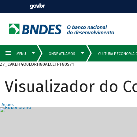
Z7_L9KEH4O0LORH80ALCLTPF80S71
Visualizador do 
Ações
Destaques Prin