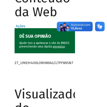
da Web
Ações
DÊ SUA OPINIÃO
Ajude-nos a aprimorar o site do BNDES
preenchendo uma rápida
pesquisa
.
Z7_L9KEH4O0LORH80ALCLTPF80SN7
Visualizador