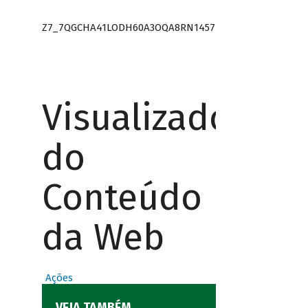
Z7_7QGCHA41LODH60A3OQA8RN1457
Visualizador
do
Conteúdo
da Web
Ações
VEJA TAMBÉM