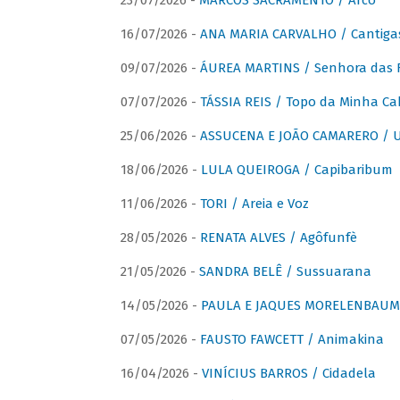
23/07/2026 -
MARCOS SACRAMENTO / Arco
16/07/2026 -
ANA MARIA CARVALHO / Cantiga
09/07/2026 -
ÁUREA MARTINS / Senhora das 
07/07/2026 -
TÁSSIA REIS / Topo da Minha Ca
25/06/2026 -
ASSUCENA E JOÃO CAMARERO / Um
18/06/2026 -
LULA QUEIROGA / Capibaribum
11/06/2026 -
TORI / Areia e Voz
28/05/2026 -
RENATA ALVES / Agôfunfè
21/05/2026 -
SANDRA BELÊ / Sussuarana
14/05/2026 -
PAULA E JAQUES MORELENBAUM 
07/05/2026 -
FAUSTO FAWCETT / Animakina
16/04/2026 -
VINÍCIUS BARROS / Cidadela