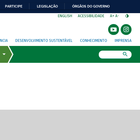
PARTICIPE
LEGISLAÇÃO
ÓRGÃOS DO GOVERNO
⁣
ENGLISH
ACESSIBILIDADE
A+
A-
NCIA
DESENVOLVIMENTO SUSTENTÁVEL
CONHECIMENTO
IMPRENSA
Busca
gem de tela