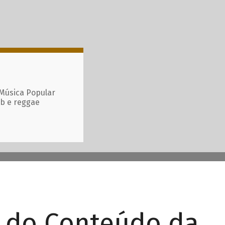
 Música Popular
ub e reggae
r do Conteúdo da