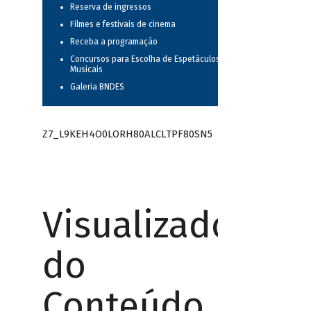
Reserva de ingressos
Filmes e festivais de cinema
Receba a programação
Concursos para Escolha de Espetáculos
Musicais
Galeria BNDES
Z7_L9KEH4O0LORH80ALCLTPF80SN5
Visualizador
do
Conteúdo