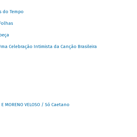
s do Tempo
Folhas
beça
a Celebração Intimista da Canção Brasileira
E MORENO VELOSO / Só Caetano