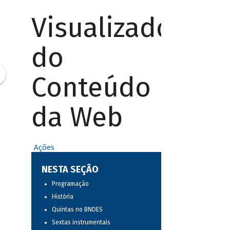
Visualizador
do
Conteúdo
da Web
Ações
NESTA SEÇÃO
Programação
História
Quintas no BNDES
Sextas instrumentais