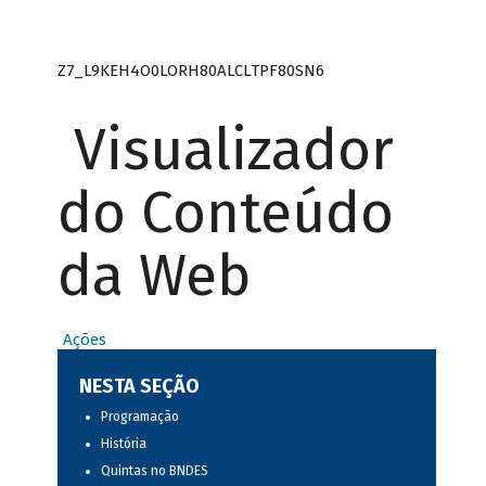
Z7_L9KEH4O0LORH80ALCLTPF80SN6
Visualizador
do Conteúdo
da Web
Ações
NESTA SEÇÃO
Programação
História
Quintas no BNDES