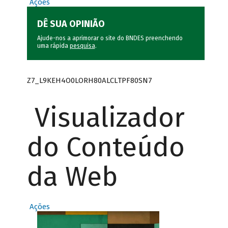
Ações
DÊ SUA OPINIÃO
Ajude-nos a aprimorar o site do BNDES preenchendo
uma rápida
pesquisa
.
Z7_L9KEH4O0LORH80ALCLTPF80SN7
Visualizador
do Conteúdo
da Web
Ações