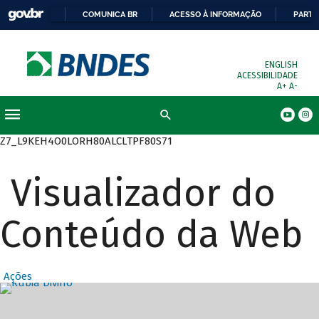
COMUNICA BR
ACESSO À INFORMAÇÃO
PARTI
ENGLISH
ACESSIBILIDADE
A+
A-
Busca
Z7_L9KEH4O0LORH80ALCLTPF80S71
Visualizador do
Conteúdo da Web
Ações
Destaques Prin