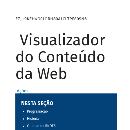
Z7_L9KEH4O0LORH80ALCLTPF80SN6
Visualizador
do Conteúdo
da Web
Ações
NESTA SEÇÃO
Programação
História
Quintas no BNDES