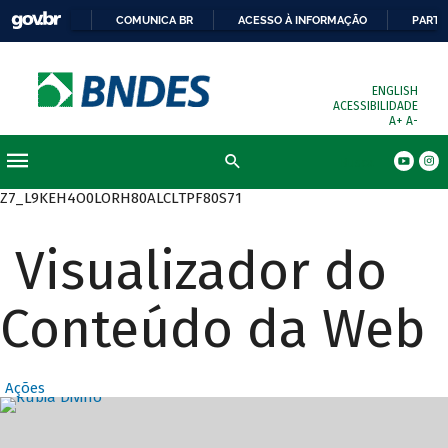
COMUNICA BR
ACESSO À INFORMAÇÃO
PARTI
ENGLISH
ACESSIBILIDADE
A+
A-
Busca
Z7_L9KEH4O0LORH80ALCLTPF80S71
Visualizador do
Conteúdo da Web
Ações
Destaques Prin