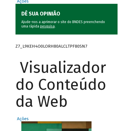
Ações
DÊ SUA OPINIÃO
Ajude-nos a aprimorar o site do BNDES preenchendo
uma rápida
pesquisa
.
Z7_L9KEH4O0LORH80ALCLTPF80SN7
Visualizador
do Conteúdo
da Web
Ações