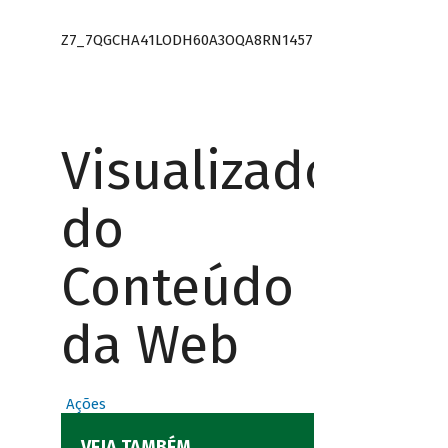
Z7_7QGCHA41LODH60A3OQA8RN1457
Visualizador
do
Conteúdo
da Web
Ações
VEJA TAMBÉM