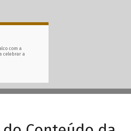
alco com a
a celebrar a
r do Conteúdo da