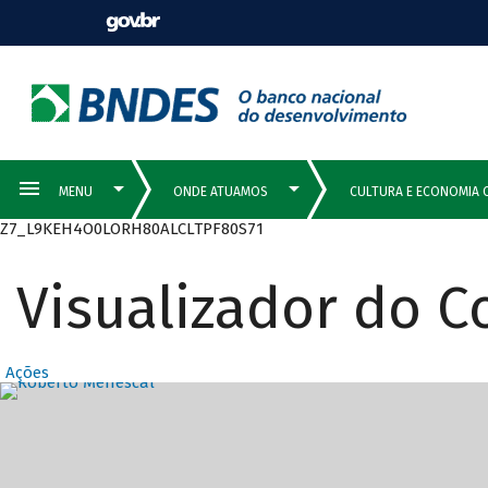
Z7_L9KEH4O0LORH80ALCLTPF80S71
Visualizador do 
Ações
Destaques Prin