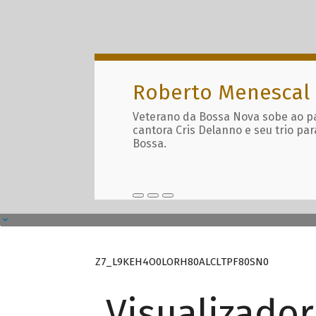
Roberto Menescal
Veterano da Bossa Nova sobe ao p
cantora Cris Delanno e seu trio par
Bossa.
Z7_L9KEH4O0LORH80ALCLTPF80SN0
Visualizado