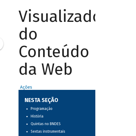
Visualizador
do
Conteúdo
da Web
Ações
NESTA SEÇÃO
Programação
História
Quintas no BNDES
Sextas instrumentais