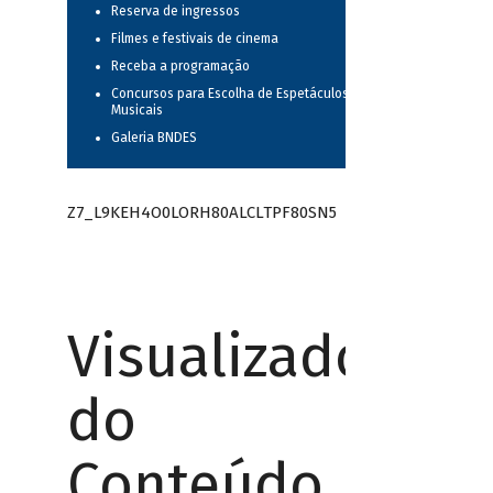
Reserva de ingressos
Filmes e festivais de cinema
Receba a programação
Concursos para Escolha de Espetáculos
Musicais
Galeria BNDES
Z7_L9KEH4O0LORH80ALCLTPF80SN5
Visualizador
do
Conteúdo