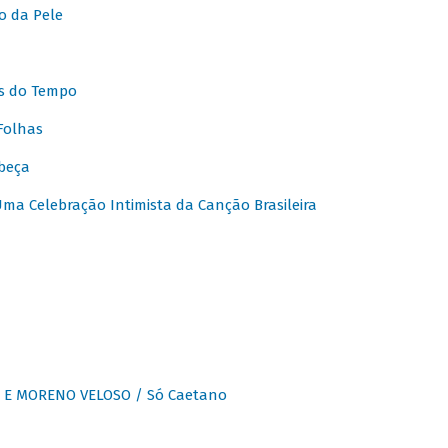
o da Pele
s do Tempo
Folhas
beça
a Celebração Intimista da Canção Brasileira
E MORENO VELOSO / Só Caetano