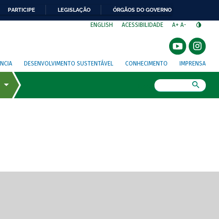
PARTICIPE
LEGISLAÇÃO
ÓRGÃOS DO GOVERNO
⁣
ENGLISH
ACESSIBILIDADE
A+
A-
NCIA
DESENVOLVIMENTO SUSTENTÁVEL
CONHECIMENTO
IMPRENSA
Busca
gem de tela