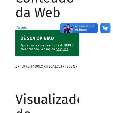
da Web
Ações
DÊ SUA OPINIÃO
Ajude-nos a aprimorar o site do BNDES
preenchendo uma rápida
pesquisa
.
Z7_L9KEH4O0LORH80ALCLTPF80SN7
Visualizador