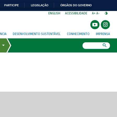
PARTICIPE
LEGISLAÇÃO
ÓRGÃOS DO GOVERNO
⁣
ENGLISH
ACESSIBILIDADE
A+
A-
NCIA
DESENVOLVIMENTO SUSTENTÁVEL
CONHECIMENTO
IMPRENSA
Busca
gem de tela