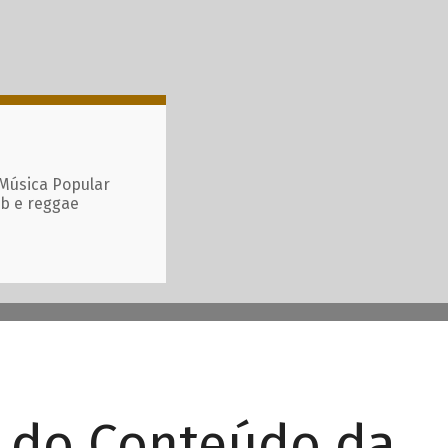
 Música Popular
ub e reggae
r do Conteúdo da