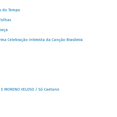
s do Tempo
Folhas
beça
a Celebração Intimista da Canção Brasileira
E MORENO VELOSO / Só Caetano