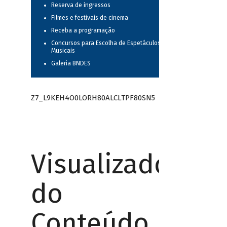
Reserva de ingressos
Filmes e festivais de cinema
Receba a programação
Concursos para Escolha de Espetáculos
Musicais
Galeria BNDES
Z7_L9KEH4O0LORH80ALCLTPF80SN5
Visualizador
do
Conteúdo