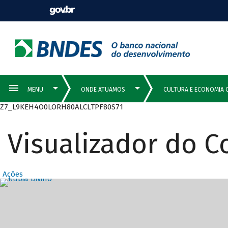
Z7_L9KEH4O0LORH80ALCLTPF80S71
Visualizador do 
Ações
Destaques Prin