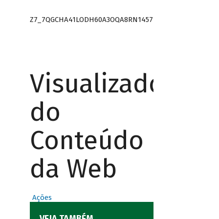
Z7_7QGCHA41LODH60A3OQA8RN1457
Visualizador
do
Conteúdo
da Web
Ações
VEJA TAMBÉM