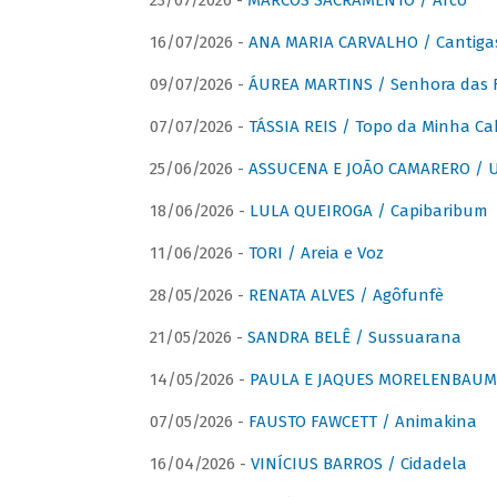
23/07/2026 -
MARCOS SACRAMENTO / Arco
16/07/2026 -
ANA MARIA CARVALHO / Cantiga
09/07/2026 -
ÁUREA MARTINS / Senhora das 
07/07/2026 -
TÁSSIA REIS / Topo da Minha Ca
25/06/2026 -
ASSUCENA E JOÃO CAMARERO / Um
18/06/2026 -
LULA QUEIROGA / Capibaribum
11/06/2026 -
TORI / Areia e Voz
28/05/2026 -
RENATA ALVES / Agôfunfè
21/05/2026 -
SANDRA BELÊ / Sussuarana
14/05/2026 -
PAULA E JAQUES MORELENBAUM 
07/05/2026 -
FAUSTO FAWCETT / Animakina
16/04/2026 -
VINÍCIUS BARROS / Cidadela