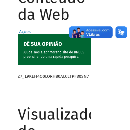
da Web
Ações
DÊ SUA OPINIÃO
Ajude-nos a aprimorar o site do BNDES
preenchendo uma rápida
pesquisa
.
Z7_L9KEH4O0LORH80ALCLTPF80SN7
Visualizador