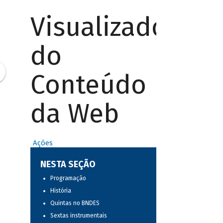
Visualizador
do
Conteúdo
da Web
Ações
NESTA SEÇÃO
Programação
História
Quintas no BNDES
Sextas instrumentais