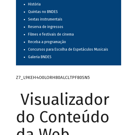
História
Quintas no BNDES
Sextas instrumentais
Reserva de ingressos
Filmes e festivais de cinema
Receba a programação
Concursos para Escolha de Espetáculos Musicais
Galeria BNDES
Z7_L9KEH4O0LORH80ALCLTPF80SN5
Visualizador
do Conteúdo
da Web