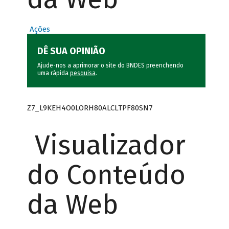
Ações
DÊ SUA OPINIÃO
Ajude-nos a aprimorar o site do BNDES preenchendo
uma rápida
pesquisa
.
Z7_L9KEH4O0LORH80ALCLTPF80SN7
Visualizador
do Conteúdo
da Web