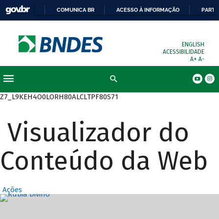
COMUNICA BR
ACESSO À INFORMAÇÃO
PARTI
ENGLISH
ACESSIBILIDADE
A+
A-
Busca
Z7_L9KEH4O0LORH80ALCLTPF80S71
Visualizador do
Conteúdo da Web
Ações
Destaques Prin