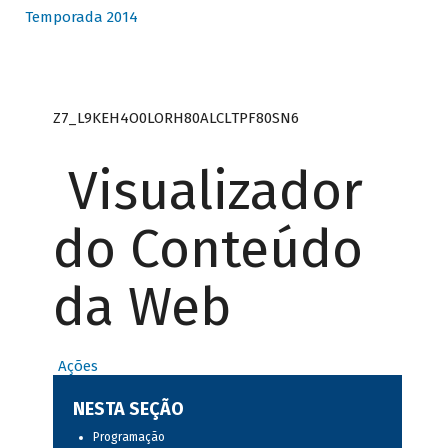
Temporada 2014
Z7_L9KEH4O0LORH80ALCLTPF80SN6
Visualizador
do Conteúdo
da Web
Ações
NESTA SEÇÃO
Programação