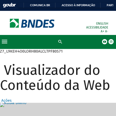
COMUNICA BR
ACESSO À INFORMAÇÃO
PARTI
ENGLISH
ACESSIBILIDADE
A+
A-
Busca
Z7_L9KEH4O0LORH80ALCLTPF80S71
Visualizador do
Conteúdo da Web
Ações
Destaques Prin