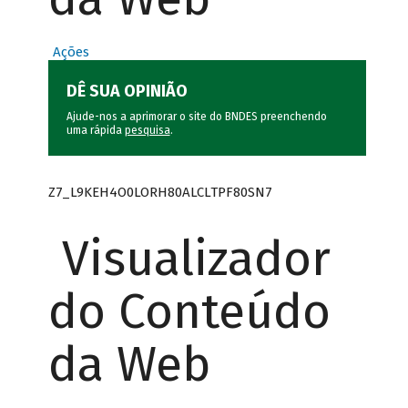
Ações
DÊ SUA OPINIÃO
Ajude-nos a aprimorar o site do BNDES preenchendo
uma rápida
pesquisa
.
Z7_L9KEH4O0LORH80ALCLTPF80SN7
Visualizador
do Conteúdo
da Web