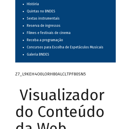
História
Quintas no BNDES
Sextas instrumentais
Reserva de ingressos
Filmes e festivais de cinema
Receba a programação
Concursos para Escolha de Espetáculos Musicais
Galeria BNDES
Z7_L9KEH4O0LORH80ALCLTPF80SN5
Visualizador
do Conteúdo
da Web