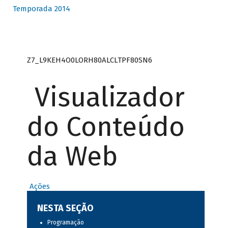
Temporada 2014
Z7_L9KEH4O0LORH80ALCLTPF80SN6
Visualizador
do Conteúdo
da Web
Ações
NESTA SEÇÃO
Programação