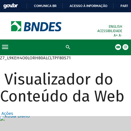
COMUNICA BR
ACESSO À INFORMAÇÃO
PARTI
ENGLISH
ACESSIBILIDADE
A+
A-
Busca
Z7_L9KEH4O0LORH80ALCLTPF80S71
Visualizador do
Conteúdo da Web
Ações
Destaques Prin