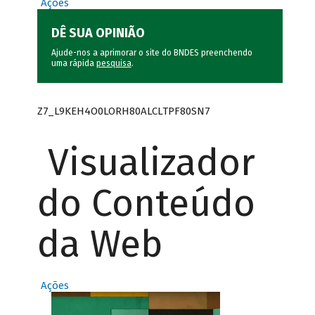
Ações
DÊ SUA OPINIÃO
Ajude-nos a aprimorar o site do BNDES preenchendo
uma rápida
pesquisa
.
Z7_L9KEH4O0LORH80ALCLTPF80SN7
Visualizador
do Conteúdo
da Web
Ações