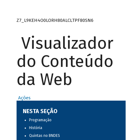
Z7_L9KEH4O0LORH80ALCLTPF80SN6
Visualizador
do Conteúdo
da Web
Ações
NESTA SEÇÃO
Programação
História
Quintas no BNDES