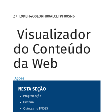
Z7_L9KEH4O0LORH80ALCLTPF80SN6
Visualizador
do Conteúdo
da Web
Ações
NESTA SEÇÃO
Programação
História
Quintas no BNDES