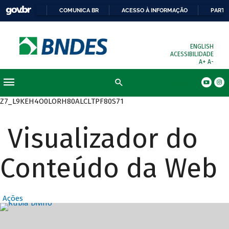
COMUNICA BR
ACESSO À INFORMAÇÃO
PARTI
ENGLISH
ACESSIBILIDADE
A+
A-
Busca
Z7_L9KEH4O0LORH80ALCLTPF80S71
Visualizador do
Conteúdo da Web
Ações
Destaques Prin