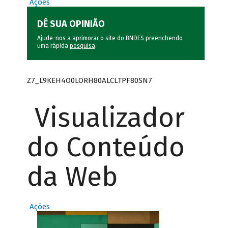
Ações
DÊ SUA OPINIÃO
Ajude-nos a aprimorar o site do BNDES preenchendo
uma rápida
pesquisa
.
Z7_L9KEH4O0LORH80ALCLTPF80SN7
Visualizador
do Conteúdo
da Web
Ações