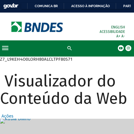
COMUNICA BR
ACESSO À INFORMAÇÃO
PARTI
ENGLISH
ACESSIBILIDADE
A+
A-
Busca
Z7_L9KEH4O0LORH80ALCLTPF80S71
Visualizador do
Conteúdo da Web
Ações
Destaques Prin