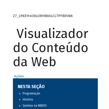
Z7_L9KEH4O0LORH80ALCLTPF80SN6
Visualizador
do Conteúdo
da Web
Ações
NESTA SEÇÃO
Programação
História
Quintas no BNDES