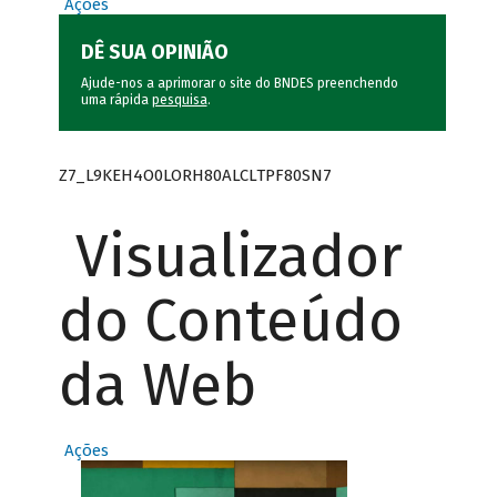
Ações
DÊ SUA OPINIÃO
Ajude-nos a aprimorar o site do BNDES preenchendo
uma rápida
pesquisa
.
Z7_L9KEH4O0LORH80ALCLTPF80SN7
Visualizador
do Conteúdo
da Web
Ações