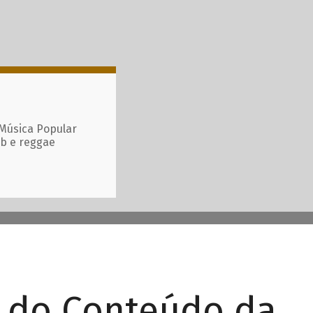
 Música Popular
ub e reggae
r do Conteúdo da