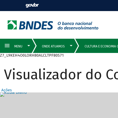
Z7_L9KEH4O0LORH80ALCLTPF80S71
Visualizador do 
Ações
Destaques Prin