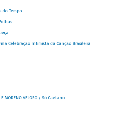
s do Tempo
Folhas
beça
a Celebração Intimista da Canção Brasileira
E MORENO VELOSO / Só Caetano