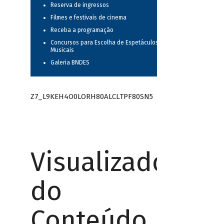
Reserva de ingressos
Filmes e festivais de cinema
Receba a programação
Concursos para Escolha de Espetáculos
Musicais
Galeria BNDES
Z7_L9KEH4O0LORH80ALCLTPF80SN5
Visualizador
do
Conteúdo