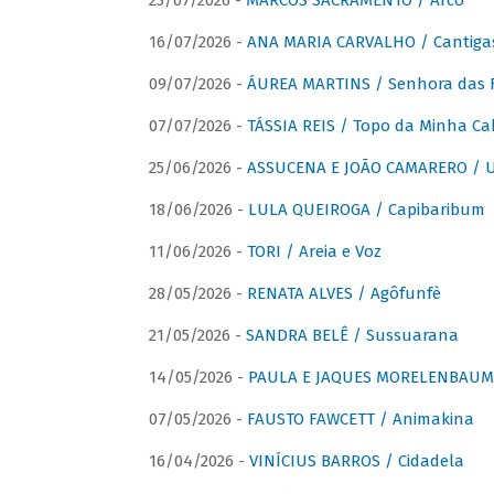
23/07/2026 -
MARCOS SACRAMENTO / Arco
16/07/2026 -
ANA MARIA CARVALHO / Cantiga
09/07/2026 -
ÁUREA MARTINS / Senhora das 
07/07/2026 -
TÁSSIA REIS / Topo da Minha Ca
25/06/2026 -
ASSUCENA E JOÃO CAMARERO / Um
18/06/2026 -
LULA QUEIROGA / Capibaribum
11/06/2026 -
TORI / Areia e Voz
28/05/2026 -
RENATA ALVES / Agôfunfè
21/05/2026 -
SANDRA BELÊ / Sussuarana
14/05/2026 -
PAULA E JAQUES MORELENBAUM 
07/05/2026 -
FAUSTO FAWCETT / Animakina
16/04/2026 -
VINÍCIUS BARROS / Cidadela