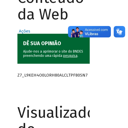
da Web
Ações
DÊ SUA OPINIÃO
Ajude-nos a aprimorar o site do BNDES
preenchendo uma rápida
pesquisa
.
Z7_L9KEH4O0LORH80ALCLTPF80SN7
Visualizador