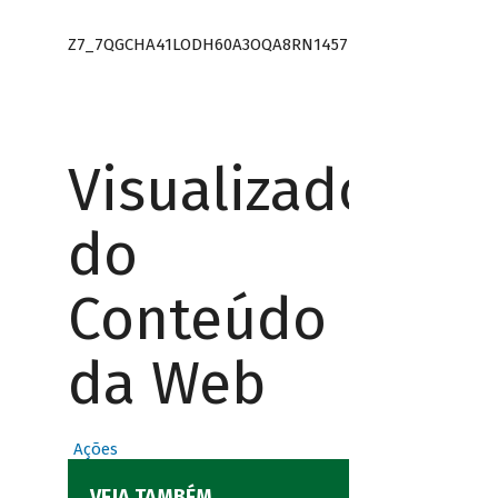
Z7_7QGCHA41LODH60A3OQA8RN1457
Visualizador
do
Conteúdo
da Web
Ações
VEJA TAMBÉM