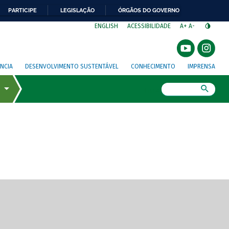
PARTICIPE
LEGISLAÇÃO
ÓRGÃOS DO GOVERNO
⁣
ENGLISH
ACESSIBILIDADE
A+
A-
NCIA
DESENVOLVIMENTO SUSTENTÁVEL
CONHECIMENTO
IMPRENSA
Busca
gem de tela