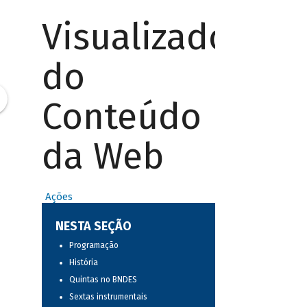
Visualizador
do
Conteúdo
da Web
Ações
NESTA SEÇÃO
Programação
História
Quintas no BNDES
Sextas instrumentais