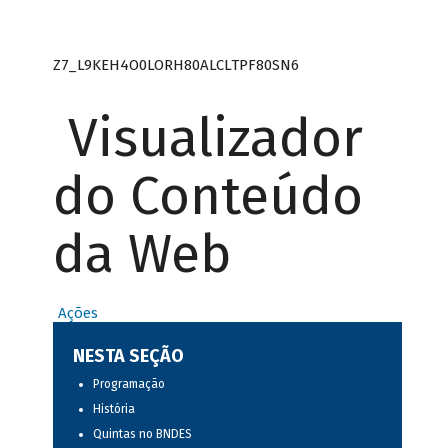
Z7_L9KEH4O0LORH80ALCLTPF80SN6
Visualizador
do Conteúdo
da Web
Ações
NESTA SEÇÃO
Programação
História
Quintas no BNDES