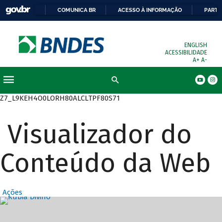
COMUNICA BR
ACESSO À INFORMAÇÃO
PARTI
ENGLISH
ACESSIBILIDADE
A+
A-
Busca
Z7_L9KEH4O0LORH80ALCLTPF80S71
Visualizador do
Conteúdo da Web
Ações
Destaques Prin