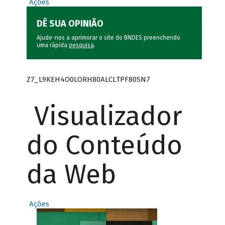
Ações
DÊ SUA OPINIÃO
Ajude-nos a aprimorar o site do BNDES preenchendo
uma rápida
pesquisa
.
Z7_L9KEH4O0LORH80ALCLTPF80SN7
Visualizador
do Conteúdo
da Web
Ações