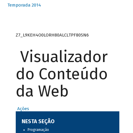
Temporada 2014
Z7_L9KEH4O0LORH80ALCLTPF80SN6
Visualizador
do Conteúdo
da Web
Ações
NESTA SEÇÃO
Programação