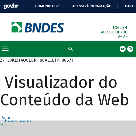
COMUNICA BR
ACESSO À INFORMAÇÃO
PARTI
ENGLISH
ACESSIBILIDADE
A+
A-
Busca
Z7_L9KEH4O0LORH80ALCLTPF80S71
Visualizador do
Conteúdo da Web
Ações
Destaques Prin