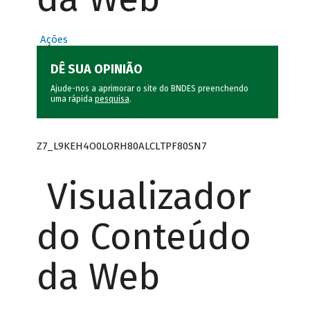
Ações
DÊ SUA OPINIÃO
Ajude-nos a aprimorar o site do BNDES preenchendo
uma rápida
pesquisa
.
Z7_L9KEH4O0LORH80ALCLTPF80SN7
Visualizador
do Conteúdo
da Web