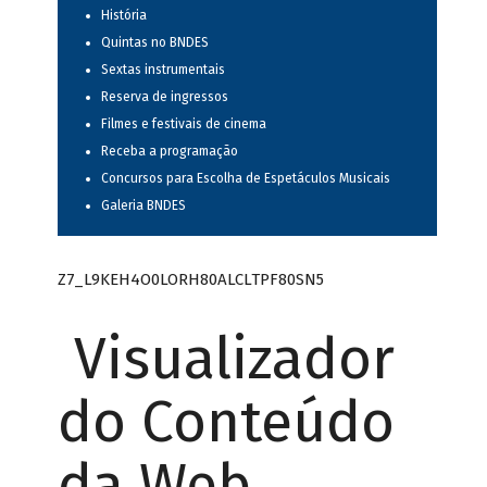
História
Quintas no BNDES
Sextas instrumentais
Reserva de ingressos
Filmes e festivais de cinema
Receba a programação
Concursos para Escolha de Espetáculos Musicais
Galeria BNDES
Z7_L9KEH4O0LORH80ALCLTPF80SN5
Visualizador
do Conteúdo
da Web