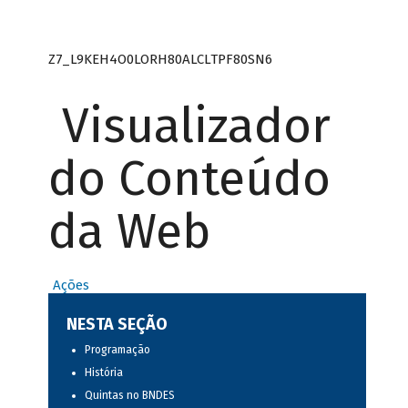
Z7_L9KEH4O0LORH80ALCLTPF80SN6
Visualizador
do Conteúdo
da Web
Ações
NESTA SEÇÃO
Programação
História
Quintas no BNDES