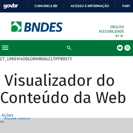
COMUNICA BR
ACESSO À INFORMAÇÃO
PARTI
ENGLISH
ACESSIBILIDADE
A+
A-
Busca
Z7_L9KEH4O0LORH80ALCLTPF80S71
Visualizador do
Conteúdo da Web
Ações
Destaques Prin