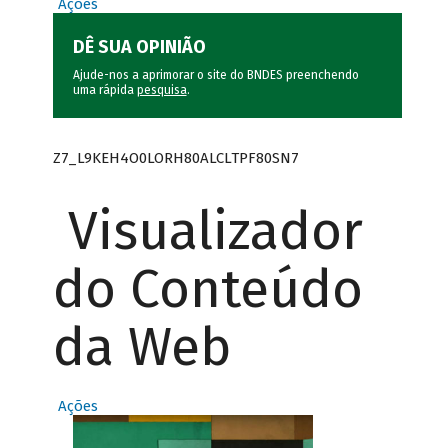
Ações
DÊ SUA OPINIÃO
Ajude-nos a aprimorar o site do BNDES preenchendo
uma rápida
pesquisa
.
Z7_L9KEH4O0LORH80ALCLTPF80SN7
Visualizador
do Conteúdo
da Web
Ações