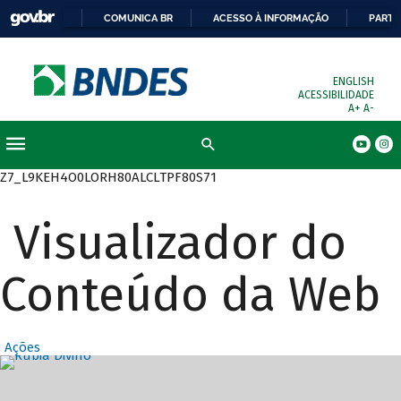
COMUNICA BR
ACESSO À INFORMAÇÃO
PARTI
ENGLISH
ACESSIBILIDADE
A+
A-
Busca
Z7_L9KEH4O0LORH80ALCLTPF80S71
Visualizador do
Conteúdo da Web
Ações
Destaques Prin