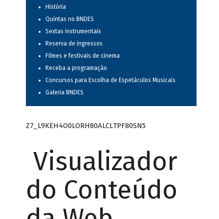
História
Quintas no BNDES
Sextas instrumentais
Reserva de ingressos
Filmes e festivais de cinema
Receba a programação
Concursos para Escolha de Espetáculos Musicais
Galeria BNDES
Z7_L9KEH4O0LORH80ALCLTPF80SN5
Visualizador
do Conteúdo
da Web