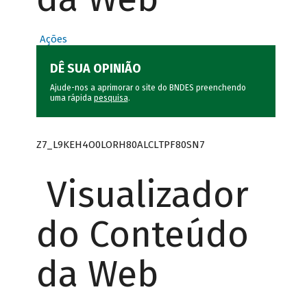
Ações
DÊ SUA OPINIÃO
Ajude-nos a aprimorar o site do BNDES preenchendo
uma rápida
pesquisa
.
Z7_L9KEH4O0LORH80ALCLTPF80SN7
Visualizador
do Conteúdo
da Web