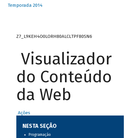
Temporada 2014
Z7_L9KEH4O0LORH80ALCLTPF80SN6
Visualizador
do Conteúdo
da Web
Ações
NESTA SEÇÃO
Programação