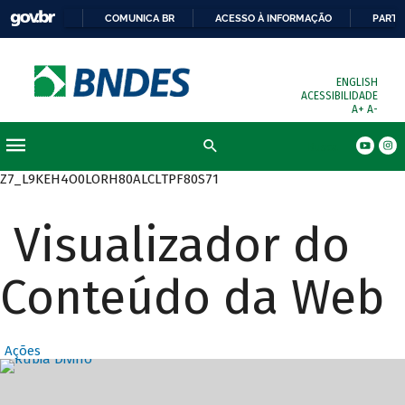
COMUNICA BR
ACESSO À INFORMAÇÃO
PARTI
ENGLISH
ACESSIBILIDADE
A+
A-
Busca
Z7_L9KEH4O0LORH80ALCLTPF80S71
Visualizador do
Conteúdo da Web
Ações
Destaques Prin