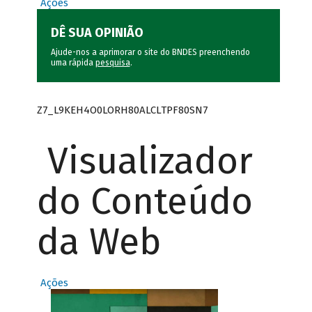
Ações
DÊ SUA OPINIÃO
Ajude-nos a aprimorar o site do BNDES preenchendo
uma rápida
pesquisa
.
Z7_L9KEH4O0LORH80ALCLTPF80SN7
Visualizador
do Conteúdo
da Web
Ações