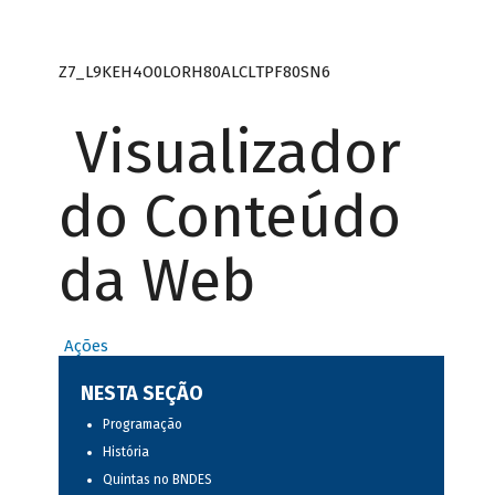
Z7_L9KEH4O0LORH80ALCLTPF80SN6
Visualizador
do Conteúdo
da Web
Ações
NESTA SEÇÃO
Programação
História
Quintas no BNDES