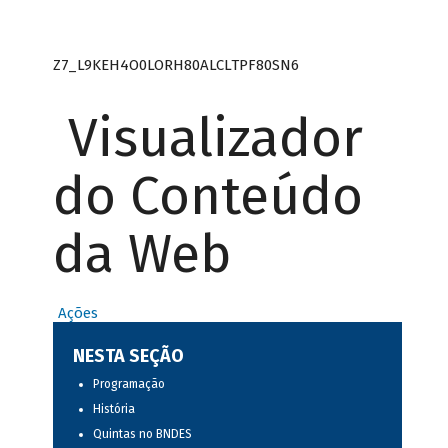
Z7_L9KEH4O0LORH80ALCLTPF80SN6
Visualizador
do Conteúdo
da Web
Ações
NESTA SEÇÃO
Programação
História
Quintas no BNDES