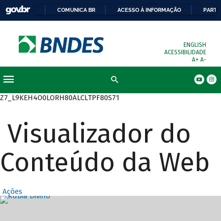
COMUNICA BR
ACESSO À INFORMAÇÃO
PARTI
ENGLISH
ACESSIBILIDADE
A+
A-
Busca
Z7_L9KEH4O0LORH80ALCLTPF80S71
Visualizador do
Conteúdo da Web
Ações
Destaques Prin