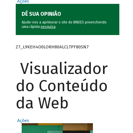
Ações
DÊ SUA OPINIÃO
Ajude-nos a aprimorar o site do BNDES preenchendo
uma rápida
pesquisa
.
Z7_L9KEH4O0LORH80ALCLTPF80SN7
Visualizador
do Conteúdo
da Web
Ações