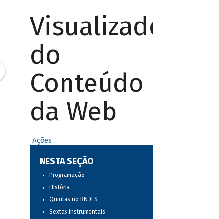
Visualizador
do
Conteúdo
da Web
Ações
NESTA SEÇÃO
Programação
História
Quintas no BNDES
Sextas instrumentais