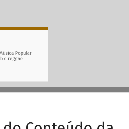
 Música Popular
ub e reggae
r do Conteúdo da