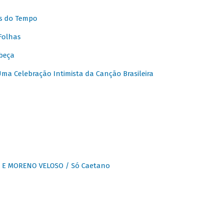
s do Tempo
Folhas
beça
a Celebração Intimista da Canção Brasileira
E MORENO VELOSO / Só Caetano