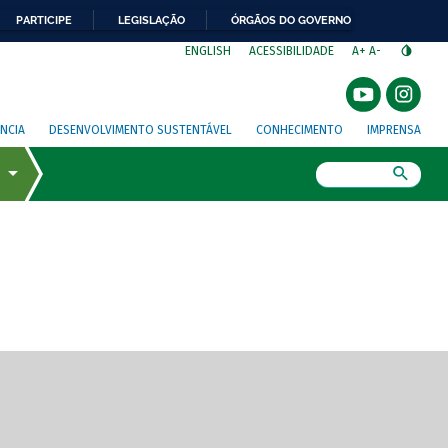
PARTICIPE
LEGISLAÇÃO
ÓRGÃOS DO GOVERNO
⁣
ENGLISH
ACESSIBILIDADE
A+
A-
NCIA
DESENVOLVIMENTO SUSTENTÁVEL
CONHECIMENTO
IMPRENSA
Busca
gem de tela