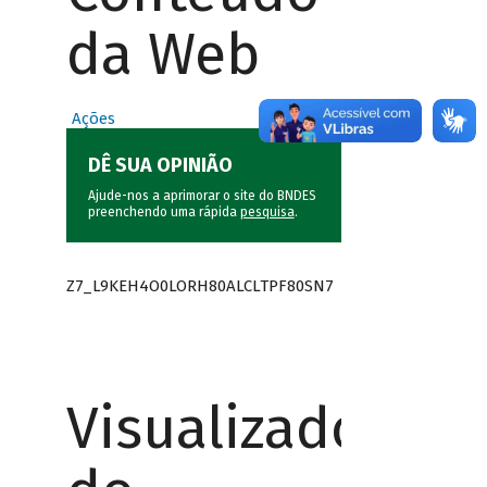
da Web
Ações
DÊ SUA OPINIÃO
Ajude-nos a aprimorar o site do BNDES
preenchendo uma rápida
pesquisa
.
Z7_L9KEH4O0LORH80ALCLTPF80SN7
Visualizador