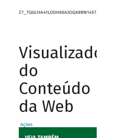
Z7_7QGCHA41LODH60A3OQA8RN1457
Visualizador
do
Conteúdo
da Web
Ações
VEJA TAMBÉM