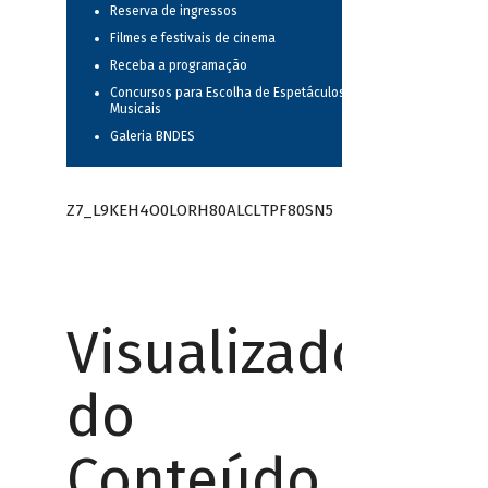
Reserva de ingressos
Filmes e festivais de cinema
Receba a programação
Concursos para Escolha de Espetáculos
Musicais
Galeria BNDES
Z7_L9KEH4O0LORH80ALCLTPF80SN5
Visualizador
do
Conteúdo