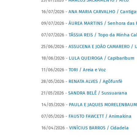
23/07/2026 -
MARCOS SACRAMENTO / Arco
16/07/2026 -
ANA MARIA CARVALHO / Cantiga
09/07/2026 -
ÁUREA MARTINS / Senhora das 
07/07/2026 -
TÁSSIA REIS / Topo da Minha Ca
25/06/2026 -
ASSUCENA E JOÃO CAMARERO / Um
18/06/2026 -
LULA QUEIROGA / Capibaribum
11/06/2026 -
TORI / Areia e Voz
28/05/2026 -
RENATA ALVES / Agôfunfè
21/05/2026 -
SANDRA BELÊ / Sussuarana
14/05/2026 -
PAULA E JAQUES MORELENBAUM 
07/05/2026 -
FAUSTO FAWCETT / Animakina
16/04/2026 -
VINÍCIUS BARROS / Cidadela