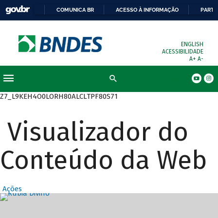
COMUNICA BR
ACESSO À INFORMAÇÃO
PARTI
ENGLISH
ACESSIBILIDADE
A+
A-
Busca
Z7_L9KEH4O0LORH80ALCLTPF80S71
Visualizador do
Conteúdo da Web
Ações
Destaques Prin