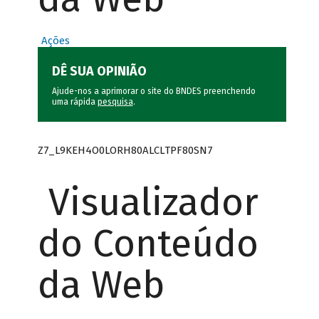
Ações
DÊ SUA OPINIÃO
Ajude-nos a aprimorar o site do BNDES preenchendo
uma rápida
pesquisa
.
Z7_L9KEH4O0LORH80ALCLTPF80SN7
Visualizador
do Conteúdo
da Web