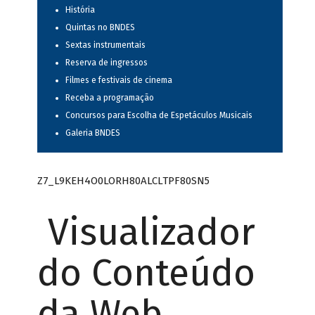
História
Quintas no BNDES
Sextas instrumentais
Reserva de ingressos
Filmes e festivais de cinema
Receba a programação
Concursos para Escolha de Espetáculos Musicais
Galeria BNDES
Z7_L9KEH4O0LORH80ALCLTPF80SN5
Visualizador
do Conteúdo
da Web