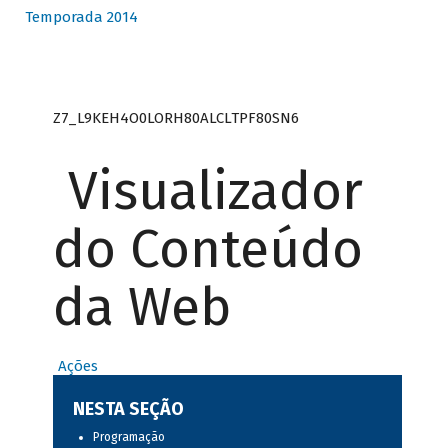
Temporada 2014
Z7_L9KEH4O0LORH80ALCLTPF80SN6
Visualizador
do Conteúdo
da Web
Ações
NESTA SEÇÃO
Programação