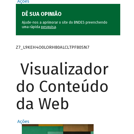
Ações
DÊ SUA OPINIÃO
Ajude-nos a aprimorar o site do BNDES preenchendo
uma rápida
pesquisa
.
Z7_L9KEH4O0LORH80ALCLTPF80SN7
Visualizador
do Conteúdo
da Web
Ações