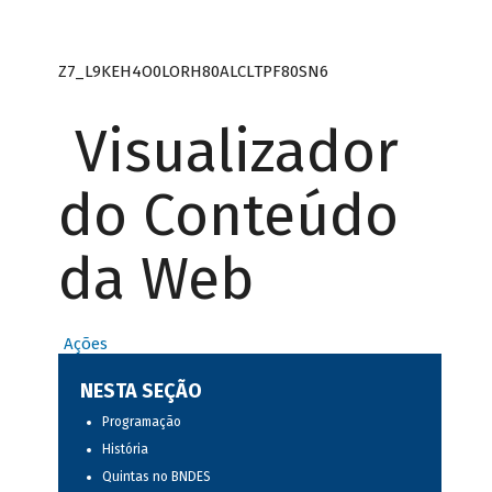
Z7_L9KEH4O0LORH80ALCLTPF80SN6
Visualizador
do Conteúdo
da Web
Ações
NESTA SEÇÃO
Programação
História
Quintas no BNDES