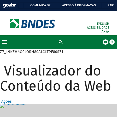
COMUNICA BR
ACESSO À INFORMAÇÃO
PARTI
ENGLISH
ACESSIBILIDADE
A+
A-
Busca
Z7_L9KEH4O0LORH80ALCLTPF80S71
Visualizador do
Conteúdo da Web
Ações
Destaques Prin