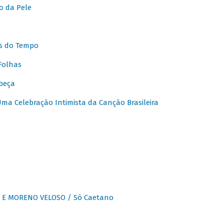
o da Pele
s do Tempo
Folhas
beça
a Celebração Intimista da Canção Brasileira
E MORENO VELOSO / Só Caetano