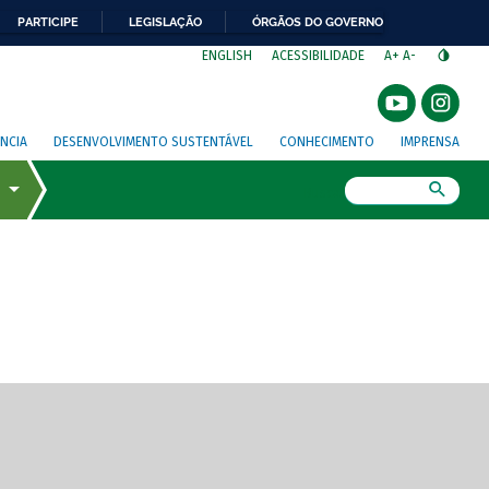
PARTICIPE
LEGISLAÇÃO
ÓRGÃOS DO GOVERNO
⁣
ENGLISH
ACESSIBILIDADE
A+
A-
NCIA
DESENVOLVIMENTO SUSTENTÁVEL
CONHECIMENTO
IMPRENSA
Busca
gem de tela