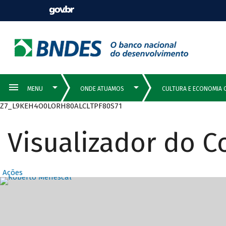
Z7_L9KEH4O0LORH80ALCLTPF80S71
Visualizador do 
Ações
Destaques Prin