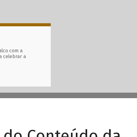
alco com a
a celebrar a
r do Conteúdo da