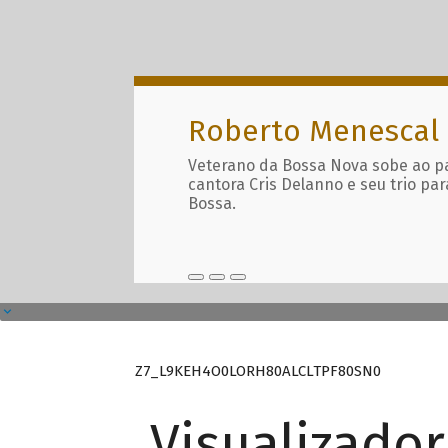
Roberto Menescal
Veterano da Bossa Nova sobe ao p
cantora Cris Delanno e seu trio par
Bossa.
Z7_L9KEH4O0LORH80ALCLTPF80SN0
Visualizado