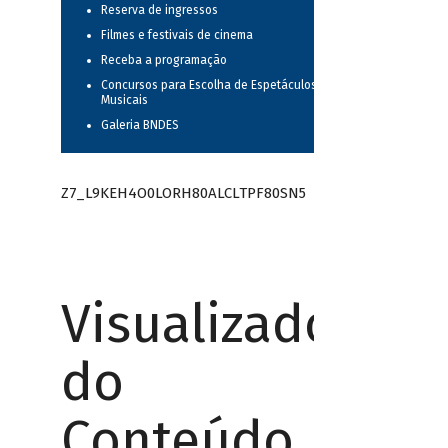
Reserva de ingressos
Filmes e festivais de cinema
Receba a programação
Concursos para Escolha de Espetáculos
Musicais
Galeria BNDES
Z7_L9KEH4O0LORH80ALCLTPF80SN5
Visualizador
do
Conteúdo