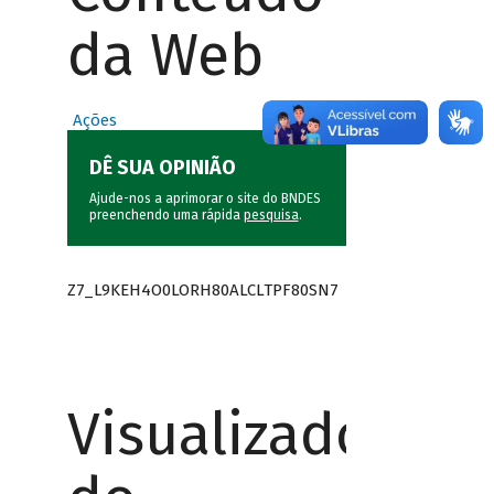
da Web
Ações
DÊ SUA OPINIÃO
Ajude-nos a aprimorar o site do BNDES
preenchendo uma rápida
pesquisa
.
Z7_L9KEH4O0LORH80ALCLTPF80SN7
Visualizador