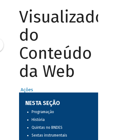
Visualizador
do
Conteúdo
da Web
Ações
NESTA SEÇÃO
Programação
História
Quintas no BNDES
Sextas instrumentais