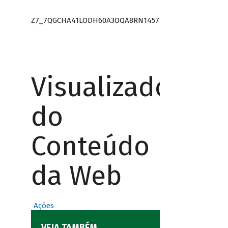
Z7_7QGCHA41LODH60A3OQA8RN1457
Visualizador
do
Conteúdo
da Web
Ações
VEJA TAMBÉM