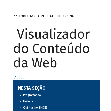
Z7_L9KEH4O0LORH80ALCLTPF80SN6
Visualizador
do Conteúdo
da Web
Ações
NESTA SEÇÃO
Programação
História
Quintas no BNDES