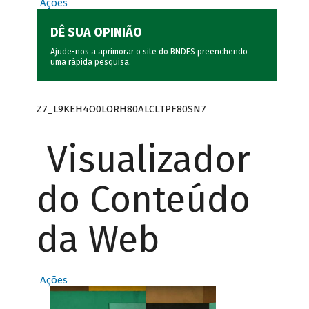
Ações
DÊ SUA OPINIÃO
Ajude-nos a aprimorar o site do BNDES preenchendo
uma rápida
pesquisa
.
Z7_L9KEH4O0LORH80ALCLTPF80SN7
Visualizador
do Conteúdo
da Web
Ações