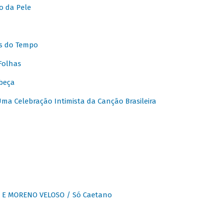
o da Pele
s do Tempo
Folhas
beça
a Celebração Intimista da Canção Brasileira
E MORENO VELOSO / Só Caetano