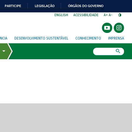
PARTICIPE
LEGISLAÇÃO
ÓRGÃOS DO GOVERNO
⁣
ENGLISH
ACESSIBILIDADE
A+
A-
NCIA
DESENVOLVIMENTO SUSTENTÁVEL
CONHECIMENTO
IMPRENSA
Busca
gem de tela