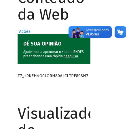
da Web
Ações
DÊ SUA OPINIÃO
Ajude-nos a aprimorar o site do BNDES
preenchendo uma rápida
pesquisa
.
Z7_L9KEH4O0LORH80ALCLTPF80SN7
Visualizador