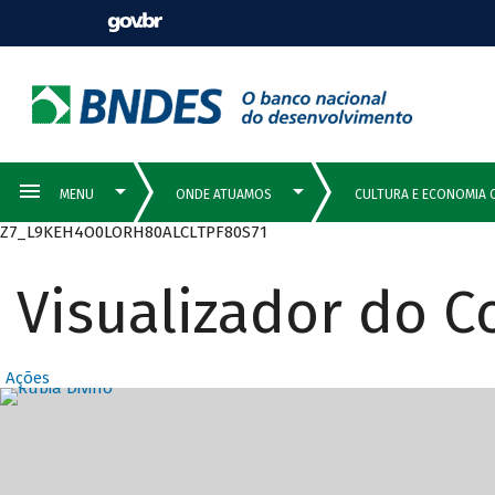
Z7_L9KEH4O0LORH80ALCLTPF80S71
Visualizador do 
Ações
Destaques Prin