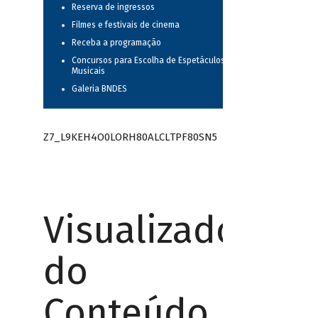
Reserva de ingressos
Filmes e festivais de cinema
Receba a programação
Concursos para Escolha de Espetáculos
Musicais
Galeria BNDES
Z7_L9KEH4O0LORH80ALCLTPF80SN5
Visualizador
do
Conteúdo