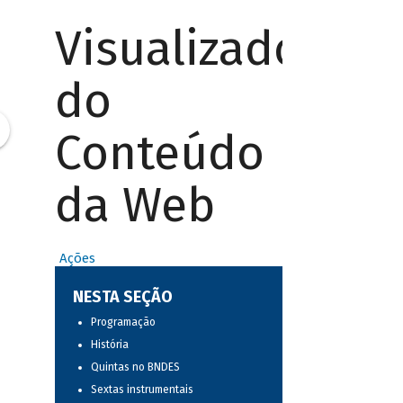
Visualizador
do
Conteúdo
da Web
Ações
NESTA SEÇÃO
Programação
História
Quintas no BNDES
Sextas instrumentais