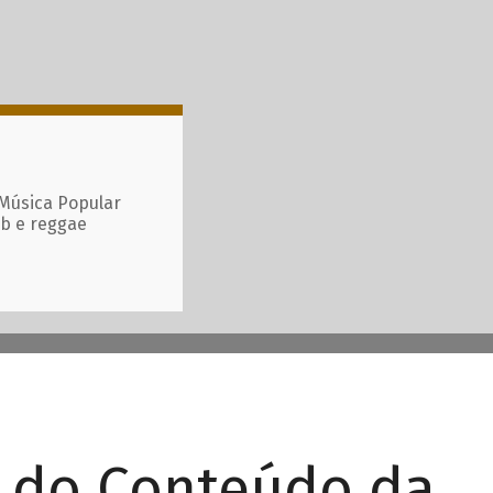
 Música Popular
ub e reggae
r do Conteúdo da