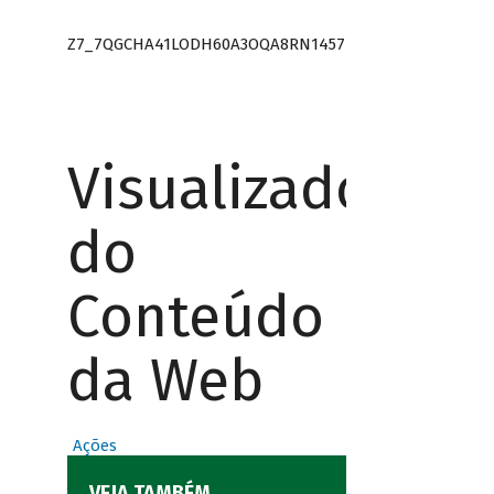
Z7_7QGCHA41LODH60A3OQA8RN1457
Visualizador
do
Conteúdo
da Web
Ações
VEJA TAMBÉM