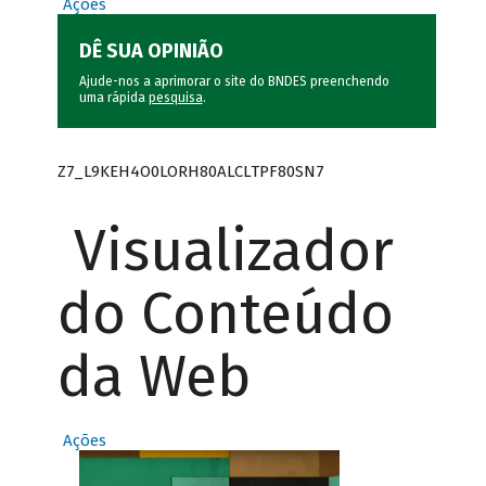
Ações
DÊ SUA OPINIÃO
Ajude-nos a aprimorar o site do BNDES preenchendo
uma rápida
pesquisa
.
Z7_L9KEH4O0LORH80ALCLTPF80SN7
Visualizador
do Conteúdo
da Web
Ações