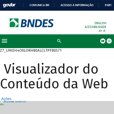
COMUNICA BR
ACESSO À INFORMAÇÃO
PARTI
ENGLISH
ACESSIBILIDADE
A+
A-
Busca
Z7_L9KEH4O0LORH80ALCLTPF80S71
Visualizador do
Conteúdo da Web
Ações
Destaques Prin