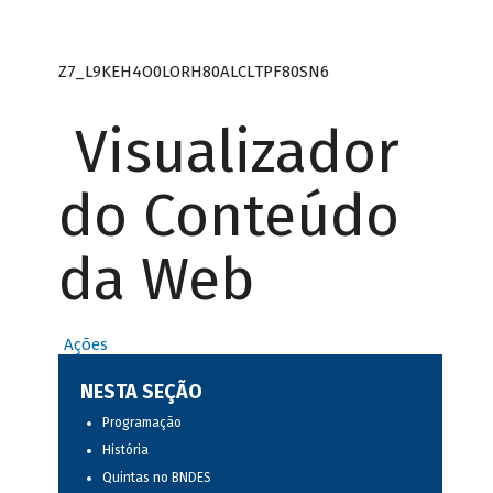
Z7_L9KEH4O0LORH80ALCLTPF80SN6
Visualizador
do Conteúdo
da Web
Ações
NESTA SEÇÃO
Programação
História
Quintas no BNDES