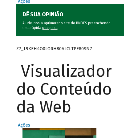
Ações
DÊ SUA OPINIÃO
Ajude-nos a aprimorar o site do BNDES preenchendo
uma rápida
pesquisa
.
Z7_L9KEH4O0LORH80ALCLTPF80SN7
Visualizador
do Conteúdo
da Web
Ações