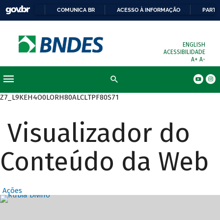
COMUNICA BR
ACESSO À INFORMAÇÃO
PARTI
ENGLISH
ACESSIBILIDADE
A+
A-
Busca
Z7_L9KEH4O0LORH80ALCLTPF80S71
Visualizador do
Conteúdo da Web
Ações
Destaques Prin