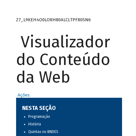
Z7_L9KEH4O0LORH80ALCLTPF80SN6
Visualizador
do Conteúdo
da Web
Ações
NESTA SEÇÃO
Programação
História
Quintas no BNDES