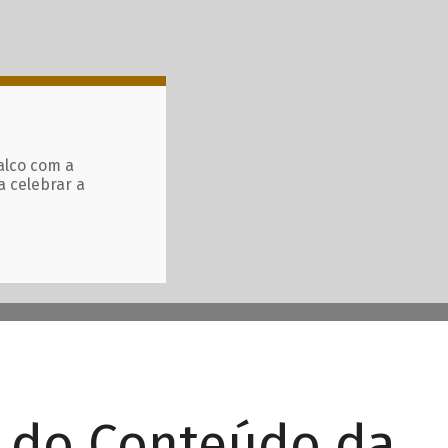
alco com a
a celebrar a
r do Conteúdo da