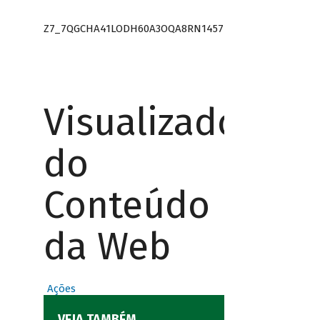
Z7_7QGCHA41LODH60A3OQA8RN1457
Visualizador
do
Conteúdo
da Web
Ações
VEJA TAMBÉM