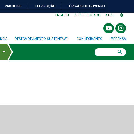
PARTICIPE
LEGISLAÇÃO
ÓRGÃOS DO GOVERNO
⁣
ENGLISH
ACESSIBILIDADE
A+
A-
NCIA
DESENVOLVIMENTO SUSTENTÁVEL
CONHECIMENTO
IMPRENSA
Busca
gem de tela