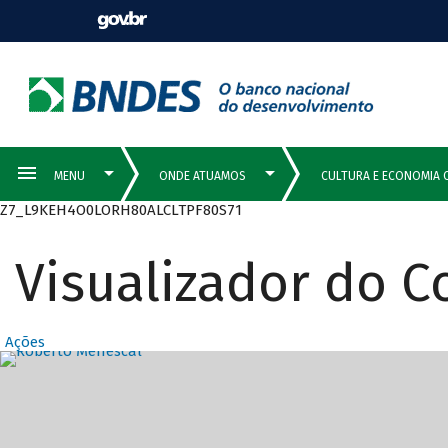
Z7_L9KEH4O0LORH80ALCLTPF80S71
Visualizador do 
Ações
Destaques Prin