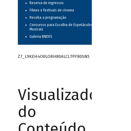
Reserva de ingressos
Filmes e festivais de cinema
Receba a programação
Concursos para Escolha de Espetáculos
Musicais
Galeria BNDES
Z7_L9KEH4O0LORH80ALCLTPF80SN5
Visualizador
do
Conteúdo