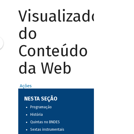
Visualizador
do
Conteúdo
da Web
Ações
NESTA SEÇÃO
Programação
História
Quintas no BNDES
Sextas instrumentais