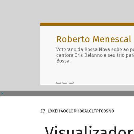
Roberto Menescal
Veterano da Bossa Nova sobe ao p
cantora Cris Delanno e seu trio par
Bossa.
Z7_L9KEH4O0LORH80ALCLTPF80SN0
Visualizado