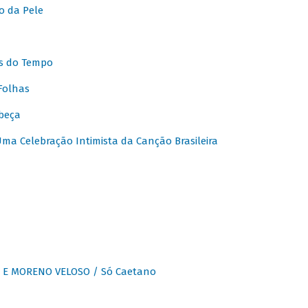
o da Pele
s do Tempo
Folhas
beça
a Celebração Intimista da Canção Brasileira
E MORENO VELOSO / Só Caetano