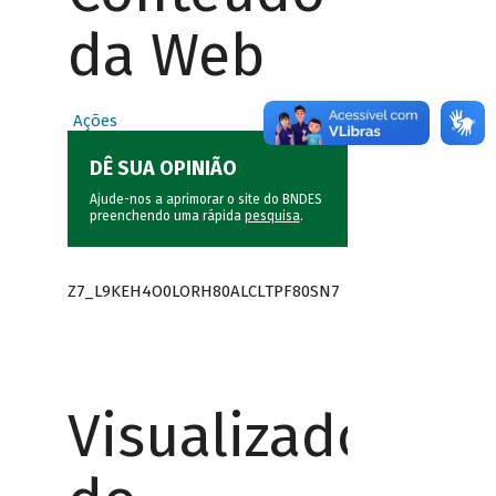
da Web
Ações
DÊ SUA OPINIÃO
Ajude-nos a aprimorar o site do BNDES
preenchendo uma rápida
pesquisa
.
Z7_L9KEH4O0LORH80ALCLTPF80SN7
Visualizador