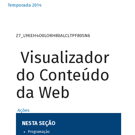
Temporada 2014
Z7_L9KEH4O0LORH80ALCLTPF80SN6
Visualizador
do Conteúdo
da Web
Ações
NESTA SEÇÃO
Programação