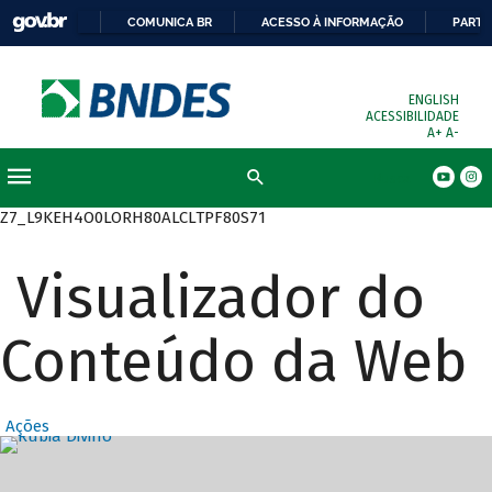
COMUNICA BR
ACESSO À INFORMAÇÃO
PARTI
ENGLISH
ACESSIBILIDADE
A+
A-
Busca
Z7_L9KEH4O0LORH80ALCLTPF80S71
Visualizador do
Conteúdo da Web
Ações
Destaques Prin