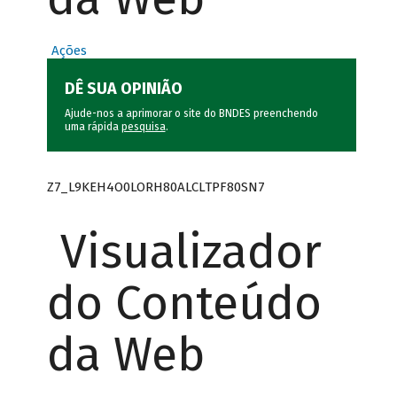
Ações
DÊ SUA OPINIÃO
Ajude-nos a aprimorar o site do BNDES preenchendo
uma rápida
pesquisa
.
Z7_L9KEH4O0LORH80ALCLTPF80SN7
Visualizador
do Conteúdo
da Web