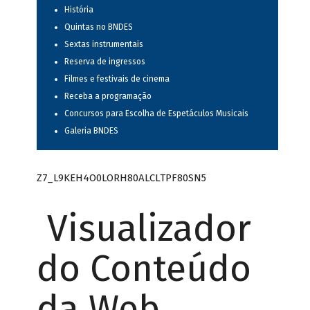
História
Quintas no BNDES
Sextas instrumentais
Reserva de ingressos
Filmes e festivais de cinema
Receba a programação
Concursos para Escolha de Espetáculos Musicais
Galeria BNDES
Z7_L9KEH4O0LORH80ALCLTPF80SN5
Visualizador
do Conteúdo
da Web