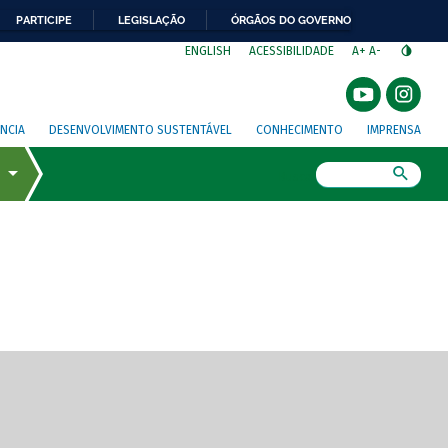
PARTICIPE
LEGISLAÇÃO
ÓRGÃOS DO GOVERNO
⁣
ENGLISH
ACESSIBILIDADE
A+
A-
NCIA
DESENVOLVIMENTO SUSTENTÁVEL
CONHECIMENTO
IMPRENSA
Busca
gem de tela