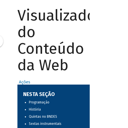
Visualizador
do
Conteúdo
da Web
Ações
NESTA SEÇÃO
Programação
História
Quintas no BNDES
Sextas instrumentais