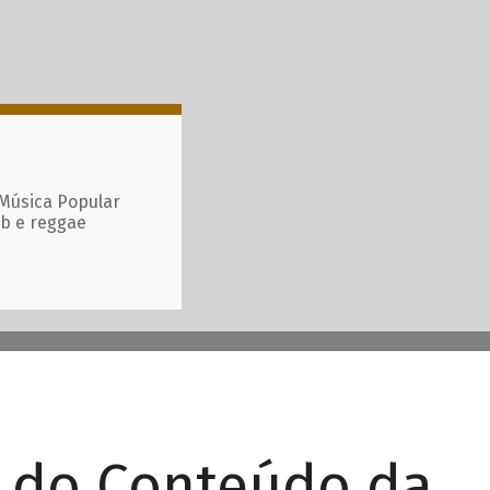
 Música Popular
ub e reggae
r do Conteúdo da