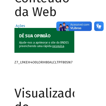
da Web
Ações
DÊ SUA OPINIÃO
Ajude-nos a aprimorar o site do BNDES
preenchendo uma rápida
pesquisa
.
Z7_L9KEH4O0LORH80ALCLTPF80SN7
Visualizador