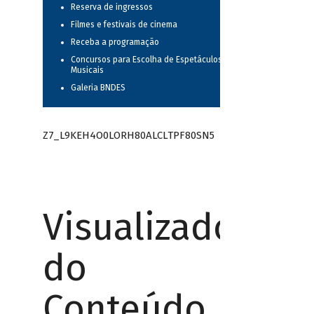
Reserva de ingressos
Filmes e festivais de cinema
Receba a programação
Concursos para Escolha de Espetáculos
Musicais
Galeria BNDES
Z7_L9KEH4O0LORH80ALCLTPF80SN5
Visualizador
do
Conteúdo