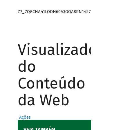
Z7_7QGCHA41LODH60A3OQA8RN1457
Visualizador
do
Conteúdo
da Web
Ações
VEJA TAMBÉM