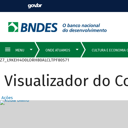
Z7_L9KEH4O0LORH80ALCLTPF80S71
Visualizador do 
Ações
Destaques Prin