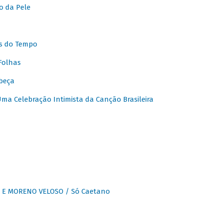
o da Pele
s do Tempo
Folhas
beça
a Celebração Intimista da Canção Brasileira
E MORENO VELOSO / Só Caetano