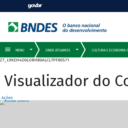
Z7_L9KEH4O0LORH80ALCLTPF80S71
Visualizador do 
Ações
Destaques Prin