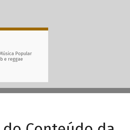
 Música Popular
ub e reggae
r do Conteúdo da