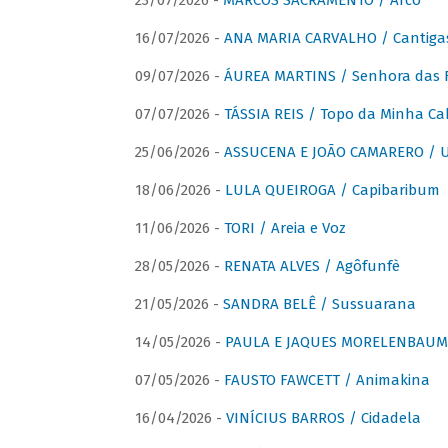
23/07/2026 -
MARCOS SACRAMENTO / Arco
16/07/2026 -
ANA MARIA CARVALHO / Cantiga
09/07/2026 -
ÁUREA MARTINS / Senhora das 
07/07/2026 -
TÁSSIA REIS / Topo da Minha Ca
25/06/2026 -
ASSUCENA E JOÃO CAMARERO / Um
18/06/2026 -
LULA QUEIROGA / Capibaribum
11/06/2026 -
TORI / Areia e Voz
28/05/2026 -
RENATA ALVES / Agôfunfè
21/05/2026 -
SANDRA BELÊ / Sussuarana
14/05/2026 -
PAULA E JAQUES MORELENBAUM 
07/05/2026 -
FAUSTO FAWCETT / Animakina
16/04/2026 -
VINÍCIUS BARROS / Cidadela