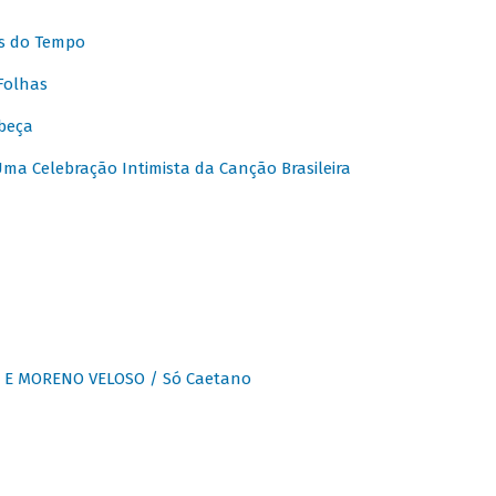
s do Tempo
Folhas
beça
a Celebração Intimista da Canção Brasileira
E MORENO VELOSO / Só Caetano