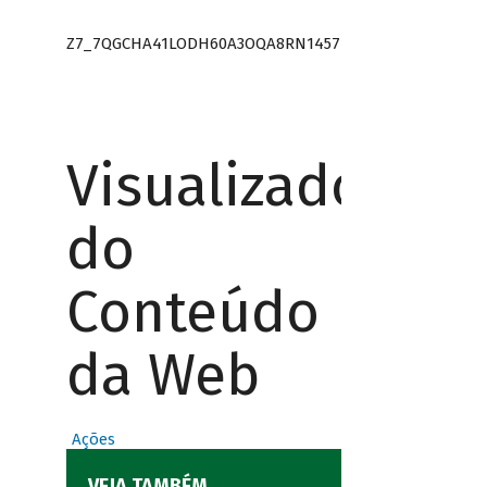
Z7_7QGCHA41LODH60A3OQA8RN1457
Visualizador
do
Conteúdo
da Web
Ações
VEJA TAMBÉM