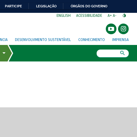
PARTICIPE
LEGISLAÇÃO
ÓRGÃOS DO GOVERNO
⁣
ENGLISH
ACESSIBILIDADE
A+
A-
NCIA
DESENVOLVIMENTO SUSTENTÁVEL
CONHECIMENTO
IMPRENSA
Busca
gem de tela