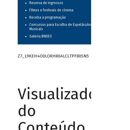
Reserva de ingressos
Filmes e festivais de cinema
Receba a programação
Concursos para Escolha de Espetáculos
Musicais
Galeria BNDES
Z7_L9KEH4O0LORH80ALCLTPF80SN5
Visualizador
do
Conteúdo