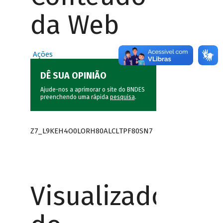
da Web
Ações
DÊ SUA OPINIÃO
Ajude-nos a aprimorar o site do BNDES
preenchendo uma rápida
pesquisa
.
Z7_L9KEH4O0LORH80ALCLTPF80SN7
Visualizador