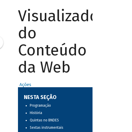
Visualizador
do
Conteúdo
da Web
Ações
NESTA SEÇÃO
Programação
História
Quintas no BNDES
Sextas instrumentais