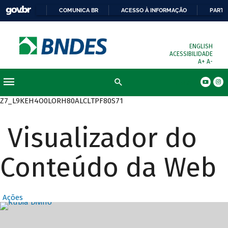
COMUNICA BR
ACESSO À INFORMAÇÃO
PARTI
ENGLISH
ACESSIBILIDADE
A+
A-
Busca
Z7_L9KEH4O0LORH80ALCLTPF80S71
Visualizador do
Conteúdo da Web
Ações
Destaques Prin