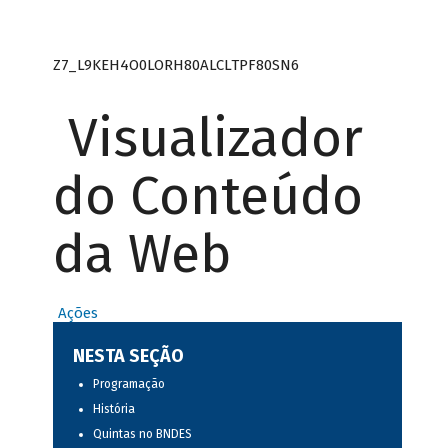
Z7_L9KEH4O0LORH80ALCLTPF80SN6
Visualizador
do Conteúdo
da Web
Ações
NESTA SEÇÃO
Programação
História
Quintas no BNDES