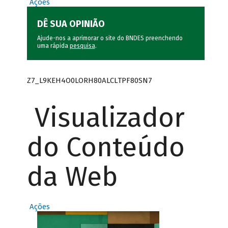
Ações
DÊ SUA OPINIÃO
Ajude-nos a aprimorar o site do BNDES preenchendo
uma rápida
pesquisa
.
Z7_L9KEH4O0LORH80ALCLTPF80SN7
Visualizador
do Conteúdo
da Web
Ações