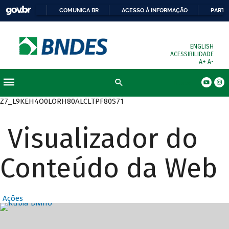
COMUNICA BR
ACESSO À INFORMAÇÃO
PARTI
ENGLISH
ACESSIBILIDADE
A+
A-
Busca
Z7_L9KEH4O0LORH80ALCLTPF80S71
Visualizador do
Conteúdo da Web
Ações
Destaques Prin