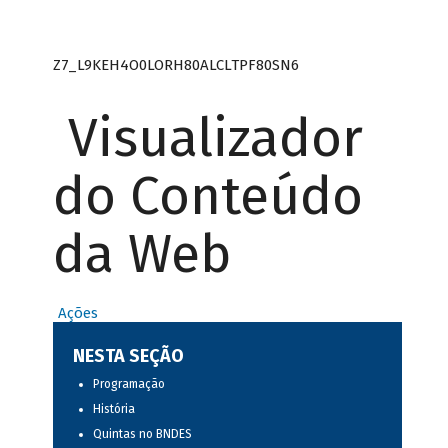
Z7_L9KEH4O0LORH80ALCLTPF80SN6
Visualizador
do Conteúdo
da Web
Ações
NESTA SEÇÃO
Programação
História
Quintas no BNDES