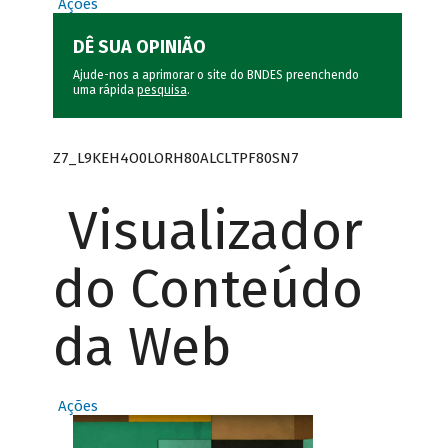
Ações
DÊ SUA OPINIÃO
Ajude-nos a aprimorar o site do BNDES preenchendo
uma rápida
pesquisa
.
Z7_L9KEH4O0LORH80ALCLTPF80SN7
Visualizador
do Conteúdo
da Web
Ações