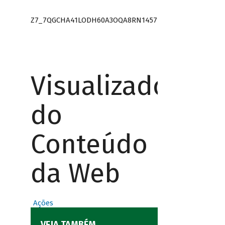
Z7_7QGCHA41LODH60A3OQA8RN1457
Visualizador
do
Conteúdo
da Web
Ações
VEJA TAMBÉM