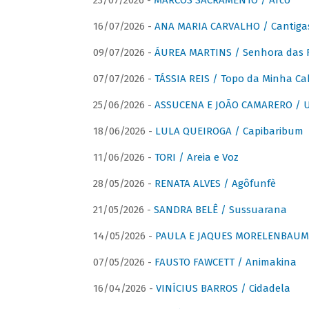
23/07/2026 -
MARCOS SACRAMENTO / Arco
16/07/2026 -
ANA MARIA CARVALHO / Cantiga
09/07/2026 -
ÁUREA MARTINS / Senhora das 
07/07/2026 -
TÁSSIA REIS / Topo da Minha Ca
25/06/2026 -
ASSUCENA E JOÃO CAMARERO / Um
18/06/2026 -
LULA QUEIROGA / Capibaribum
11/06/2026 -
TORI / Areia e Voz
28/05/2026 -
RENATA ALVES / Agôfunfè
21/05/2026 -
SANDRA BELÊ / Sussuarana
14/05/2026 -
PAULA E JAQUES MORELENBAUM 
07/05/2026 -
FAUSTO FAWCETT / Animakina
16/04/2026 -
VINÍCIUS BARROS / Cidadela