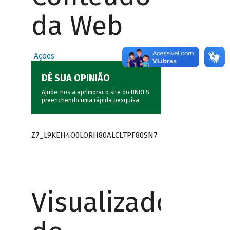
da Web
Ações
DÊ SUA OPINIÃO
Ajude-nos a aprimorar o site do BNDES
preenchendo uma rápida
pesquisa
.
Z7_L9KEH4O0LORH80ALCLTPF80SN7
Visualizador