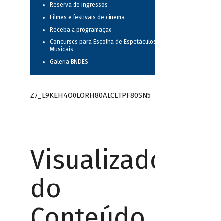
Reserva de ingressos
Filmes e festivais de cinema
Receba a programação
Concursos para Escolha de Espetáculos
Musicais
Galeria BNDES
Z7_L9KEH4O0LORH80ALCLTPF80SN5
Visualizador
do
Conteúdo