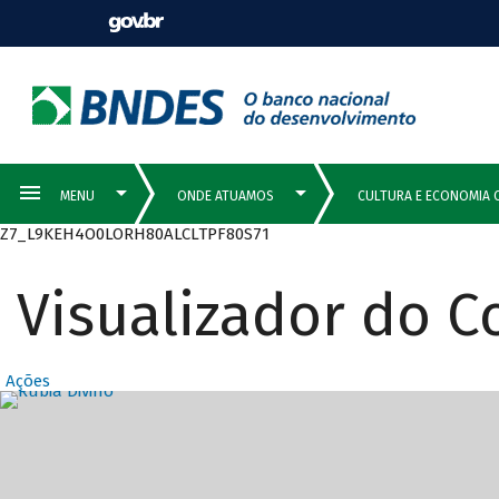
Z7_L9KEH4O0LORH80ALCLTPF80S71
Visualizador do 
Ações
Destaques Prin