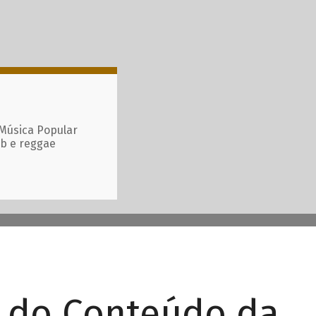
 Música Popular
ub e reggae
r do Conteúdo da