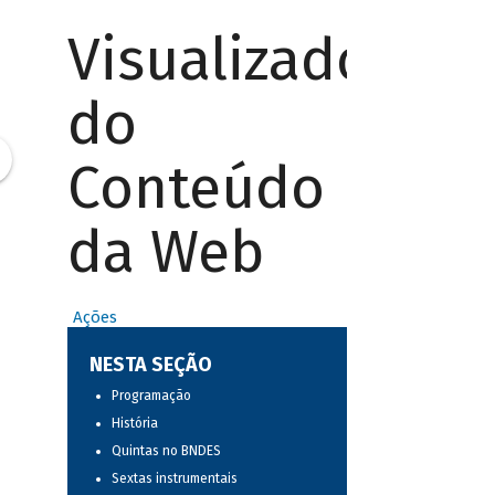
Visualizador
do
Conteúdo
da Web
Ações
NESTA SEÇÃO
Programação
História
Quintas no BNDES
Sextas instrumentais