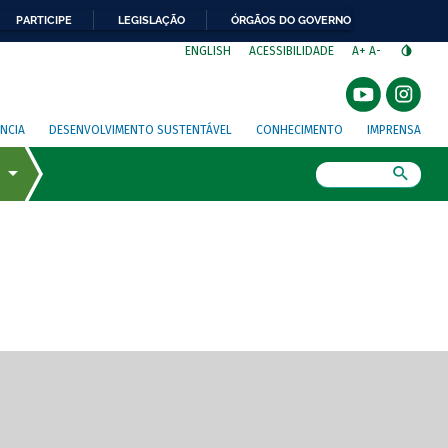
PARTICIPE
LEGISLAÇÃO
ÓRGÃOS DO GOVERNO
⁣
ENGLISH
ACESSIBILIDADE
A+
A-
NCIA
DESENVOLVIMENTO SUSTENTÁVEL
CONHECIMENTO
IMPRENSA
Busca
gem de tela