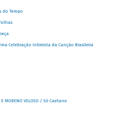
s do Tempo
Folhas
beça
a Celebração Intimista da Canção Brasileira
E MORENO VELOSO / Só Caetano