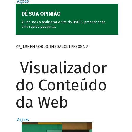
Ações
DÊ SUA OPINIÃO
Ajude-nos a aprimorar o site do BNDES preenchendo
uma rápida
pesquisa
.
Z7_L9KEH4O0LORH80ALCLTPF80SN7
Visualizador
do Conteúdo
da Web
Ações