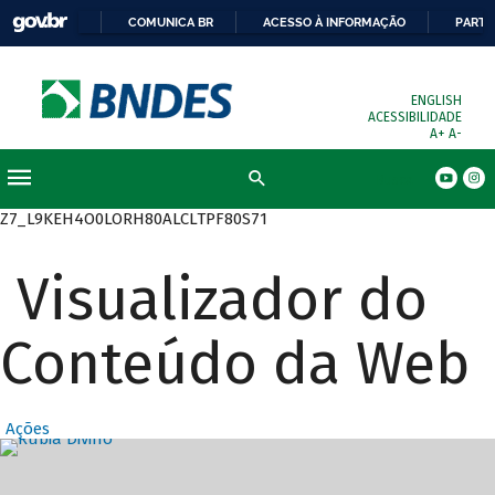
COMUNICA BR
ACESSO À INFORMAÇÃO
PARTI
ENGLISH
ACESSIBILIDADE
A+
A-
Busca
Z7_L9KEH4O0LORH80ALCLTPF80S71
Visualizador do
Conteúdo da Web
Ações
Destaques Prin