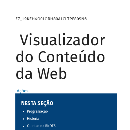
Z7_L9KEH4O0LORH80ALCLTPF80SN6
Visualizador
do Conteúdo
da Web
Ações
NESTA SEÇÃO
Programação
História
Quintas no BNDES