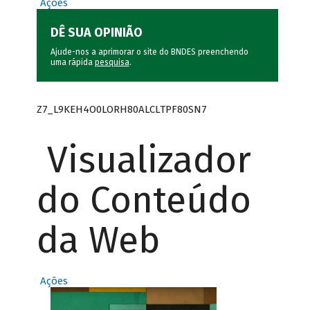
Ações
DÊ SUA OPINIÃO
Ajude-nos a aprimorar o site do BNDES preenchendo
uma rápida
pesquisa
.
Z7_L9KEH4O0LORH80ALCLTPF80SN7
Visualizador
do Conteúdo
da Web
Ações