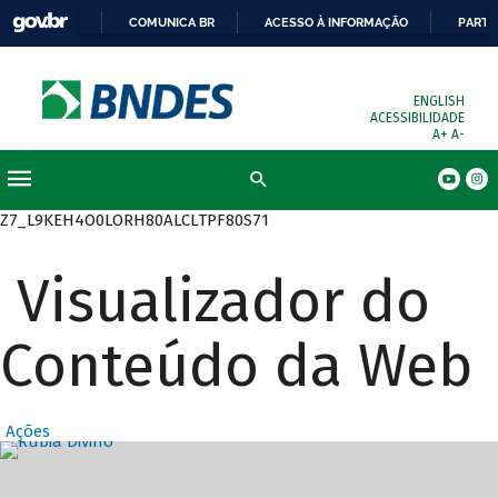
COMUNICA BR
ACESSO À INFORMAÇÃO
PARTI
ENGLISH
ACESSIBILIDADE
A+
A-
Busca
Z7_L9KEH4O0LORH80ALCLTPF80S71
Visualizador do
Conteúdo da Web
Ações
Destaques Prin