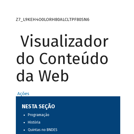
Z7_L9KEH4O0LORH80ALCLTPF80SN6
Visualizador
do Conteúdo
da Web
Ações
NESTA SEÇÃO
Programação
História
Quintas no BNDES