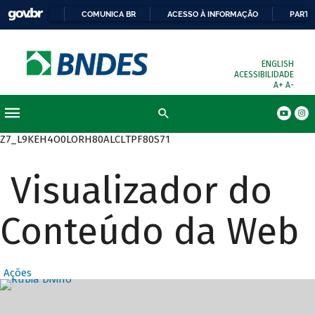
COMUNICA BR
ACESSO À INFORMAÇÃO
PARTI
ENGLISH
ACESSIBILIDADE
A+
A-
Busca
Z7_L9KEH4O0LORH80ALCLTPF80S71
Visualizador do
Conteúdo da Web
Ações
Destaques Prin