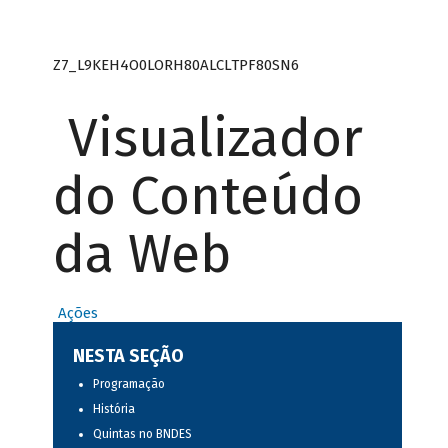
Z7_L9KEH4O0LORH80ALCLTPF80SN6
Visualizador
do Conteúdo
da Web
Ações
NESTA SEÇÃO
Programação
História
Quintas no BNDES