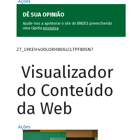
Ações
DÊ SUA OPINIÃO
Ajude-nos a aprimorar o site do BNDES preenchendo
uma rápida
pesquisa
.
Z7_L9KEH4O0LORH80ALCLTPF80SN7
Visualizador
do Conteúdo
da Web
Ações