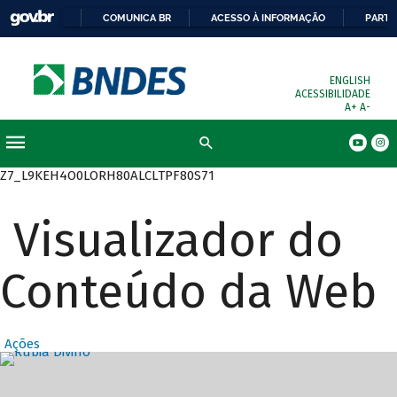
COMUNICA BR
ACESSO À INFORMAÇÃO
PARTI
ENGLISH
ACESSIBILIDADE
A+
A-
Busca
Z7_L9KEH4O0LORH80ALCLTPF80S71
Visualizador do
Conteúdo da Web
Ações
Destaques Prin