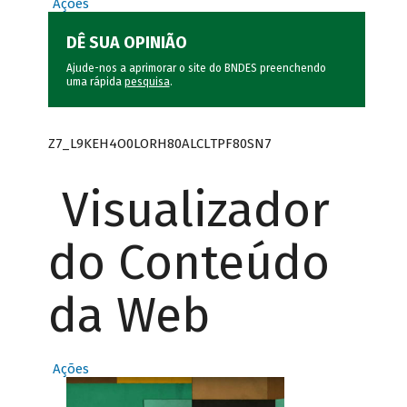
Ações
DÊ SUA OPINIÃO
Ajude-nos a aprimorar o site do BNDES preenchendo
uma rápida
pesquisa
.
Z7_L9KEH4O0LORH80ALCLTPF80SN7
Visualizador
do Conteúdo
da Web
Ações