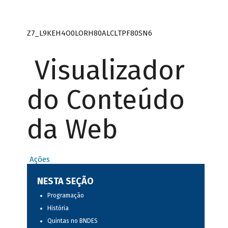
Z7_L9KEH4O0LORH80ALCLTPF80SN6
Visualizador
do Conteúdo
da Web
Ações
NESTA SEÇÃO
Programação
História
Quintas no BNDES