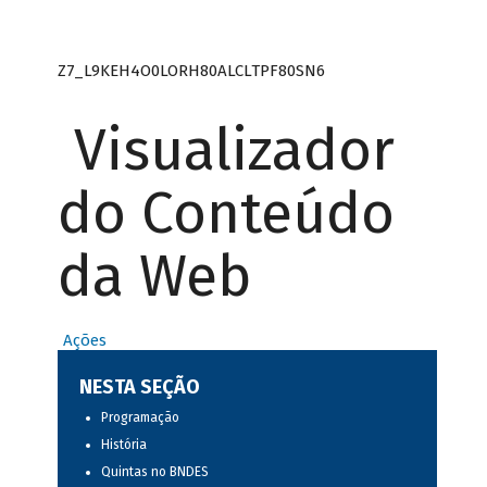
Z7_L9KEH4O0LORH80ALCLTPF80SN6
Visualizador
do Conteúdo
da Web
Ações
NESTA SEÇÃO
Programação
História
Quintas no BNDES