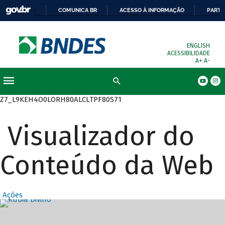
COMUNICA BR
ACESSO À INFORMAÇÃO
PARTI
ENGLISH
ACESSIBILIDADE
A+
A-
Busca
Z7_L9KEH4O0LORH80ALCLTPF80S71
Visualizador do
Conteúdo da Web
Ações
Destaques Prin