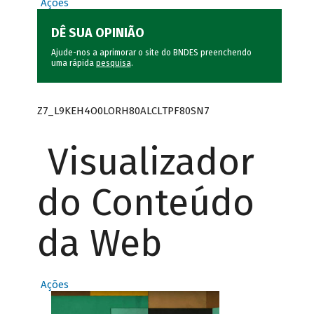
Ações
DÊ SUA OPINIÃO
Ajude-nos a aprimorar o site do BNDES preenchendo
uma rápida
pesquisa
.
Z7_L9KEH4O0LORH80ALCLTPF80SN7
Visualizador
do Conteúdo
da Web
Ações