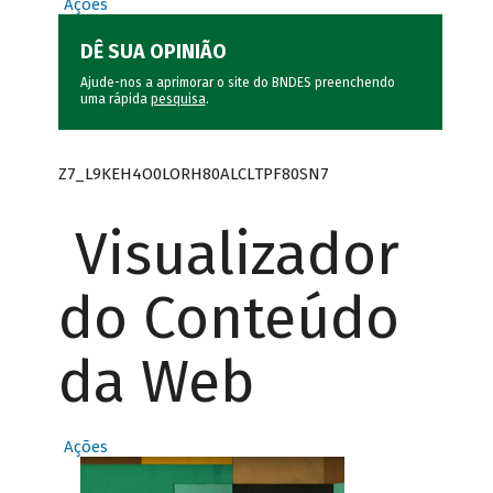
Ações
DÊ SUA OPINIÃO
Ajude-nos a aprimorar o site do BNDES preenchendo
uma rápida
pesquisa
.
Z7_L9KEH4O0LORH80ALCLTPF80SN7
Visualizador
do Conteúdo
da Web
Ações