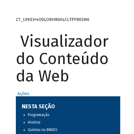
Z7_L9KEH4O0LORH80ALCLTPF80SN6
Visualizador
do Conteúdo
da Web
Ações
NESTA SEÇÃO
Programação
História
Quintas no BNDES