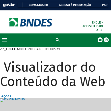
COMUNICA BR
ACESSO À INFORMAÇÃO
PARTI
ENGLISH
ACESSIBILIDADE
A+
A-
Busca
Z7_L9KEH4O0LORH80ALCLTPF80S71
Visualizador do
Conteúdo da Web
Ações
Destaques Prin