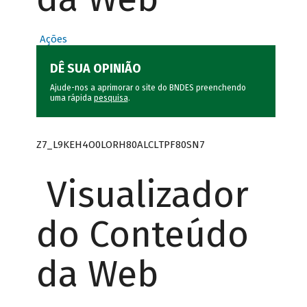
Ações
DÊ SUA OPINIÃO
Ajude-nos a aprimorar o site do BNDES preenchendo
uma rápida
pesquisa
.
Z7_L9KEH4O0LORH80ALCLTPF80SN7
Visualizador
do Conteúdo
da Web