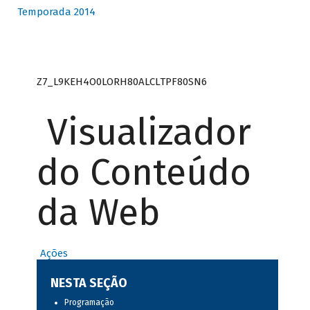
Temporada 2014
Z7_L9KEH4O0LORH80ALCLTPF80SN6
Visualizador
do Conteúdo
da Web
Ações
NESTA SEÇÃO
Programação