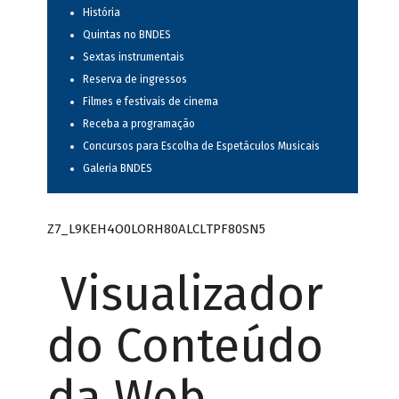
História
Quintas no BNDES
Sextas instrumentais
Reserva de ingressos
Filmes e festivais de cinema
Receba a programação
Concursos para Escolha de Espetáculos Musicais
Galeria BNDES
Z7_L9KEH4O0LORH80ALCLTPF80SN5
Visualizador
do Conteúdo
da Web