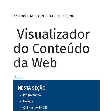
Z7_L9KEH4O0LORH80ALCLTPF80SN6
Visualizador
do Conteúdo
da Web
Ações
NESTA SEÇÃO
Programação
História
Quintas no BNDES