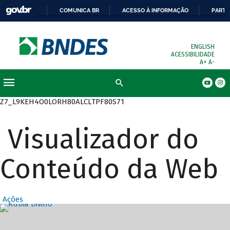
COMUNICA BR
ACESSO À INFORMAÇÃO
PARTI
ENGLISH
ACESSIBILIDADE
A+
A-
Busca
Z7_L9KEH4O0LORH80ALCLTPF80S71
Visualizador do
Conteúdo da Web
Ações
Destaques Prin