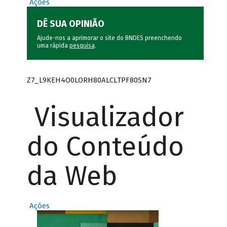
Ações
DÊ SUA OPINIÃO
Ajude-nos a aprimorar o site do BNDES preenchendo
uma rápida
pesquisa
.
Z7_L9KEH4O0LORH80ALCLTPF80SN7
Visualizador
do Conteúdo
da Web
Ações