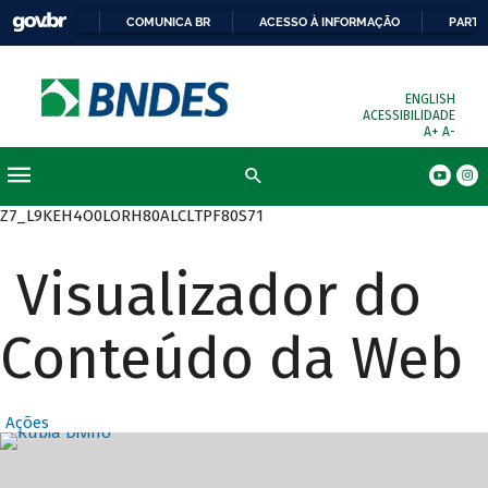
COMUNICA BR
ACESSO À INFORMAÇÃO
PARTI
ENGLISH
ACESSIBILIDADE
A+
A-
Busca
Z7_L9KEH4O0LORH80ALCLTPF80S71
Visualizador do
Conteúdo da Web
Ações
Destaques Prin