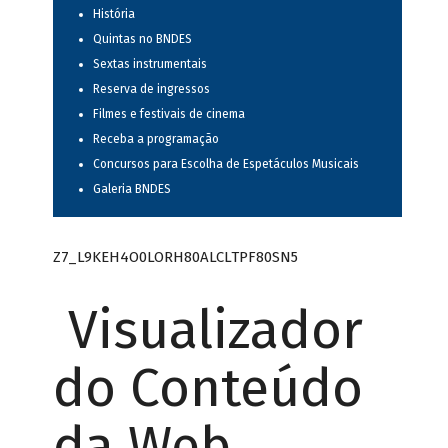
História
Quintas no BNDES
Sextas instrumentais
Reserva de ingressos
Filmes e festivais de cinema
Receba a programação
Concursos para Escolha de Espetáculos Musicais
Galeria BNDES
Z7_L9KEH4O0LORH80ALCLTPF80SN5
Visualizador
do Conteúdo
da Web