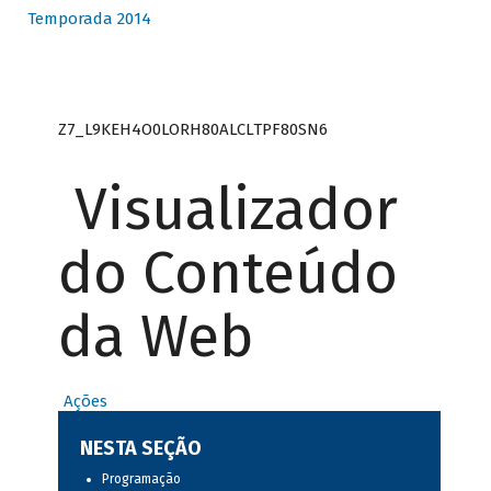
Temporada 2014
Z7_L9KEH4O0LORH80ALCLTPF80SN6
Visualizador
do Conteúdo
da Web
Ações
NESTA SEÇÃO
Programação