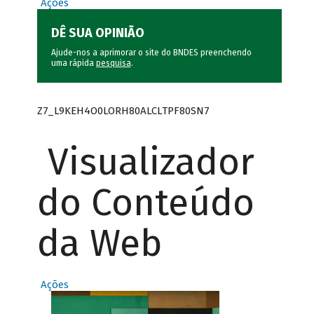
Ações
DÊ SUA OPINIÃO
Ajude-nos a aprimorar o site do BNDES preenchendo
uma rápida
pesquisa
.
Z7_L9KEH4O0LORH80ALCLTPF80SN7
Visualizador
do Conteúdo
da Web
Ações