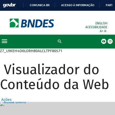
COMUNICA BR
ACESSO À INFORMAÇÃO
PARTI
ENGLISH
ACESSIBILIDADE
A+
A-
Busca
Z7_L9KEH4O0LORH80ALCLTPF80S71
Visualizador do
Conteúdo da Web
Ações
Destaques Prin