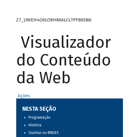
Z7_L9KEH4O0LORH80ALCLTPF80SN6
Visualizador
do Conteúdo
da Web
Ações
NESTA SEÇÃO
Programação
História
Quintas no BNDES