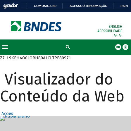
COMUNICA BR
ACESSO À INFORMAÇÃO
PARTI
ENGLISH
ACESSIBILIDADE
A+
A-
Busca
Z7_L9KEH4O0LORH80ALCLTPF80S71
Visualizador do
Conteúdo da Web
Ações
Destaques Prin