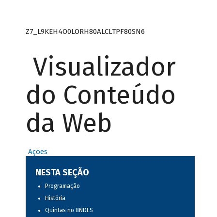
Z7_L9KEH4O0LORH80ALCLTPF80SN6
Visualizador
do Conteúdo
da Web
Ações
NESTA SEÇÃO
Programação
História
Quintas no BNDES