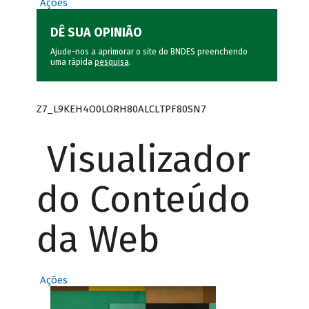
Ações
DÊ SUA OPINIÃO
Ajude-nos a aprimorar o site do BNDES preenchendo
uma rápida
pesquisa
.
Z7_L9KEH4O0LORH80ALCLTPF80SN7
Visualizador
do Conteúdo
da Web
Ações