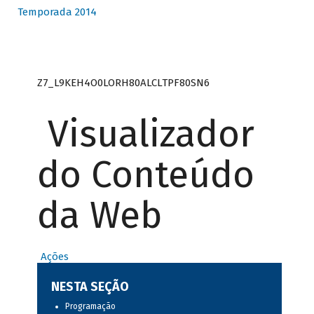
Temporada 2014
Z7_L9KEH4O0LORH80ALCLTPF80SN6
Visualizador
do Conteúdo
da Web
Ações
NESTA SEÇÃO
Programação