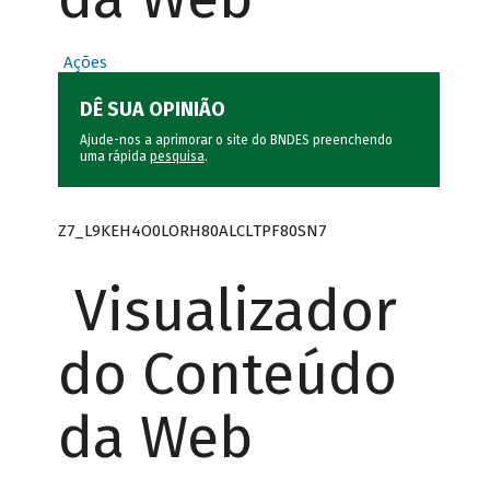
Ações
DÊ SUA OPINIÃO
Ajude-nos a aprimorar o site do BNDES preenchendo
uma rápida
pesquisa
.
Z7_L9KEH4O0LORH80ALCLTPF80SN7
Visualizador
do Conteúdo
da Web