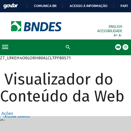
COMUNICA BR
ACESSO À INFORMAÇÃO
PARTI
ENGLISH
ACESSIBILIDADE
A+
A-
Busca
Z7_L9KEH4O0LORH80ALCLTPF80S71
Visualizador do
Conteúdo da Web
Ações
Destaques Prin