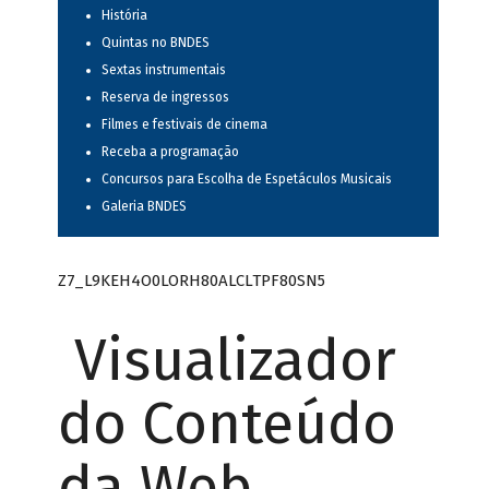
História
Quintas no BNDES
Sextas instrumentais
Reserva de ingressos
Filmes e festivais de cinema
Receba a programação
Concursos para Escolha de Espetáculos Musicais
Galeria BNDES
Z7_L9KEH4O0LORH80ALCLTPF80SN5
Visualizador
do Conteúdo
da Web