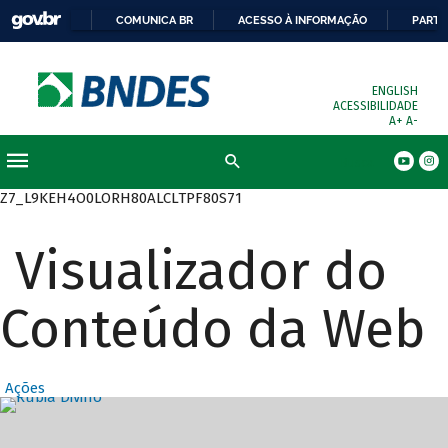
COMUNICA BR
ACESSO À INFORMAÇÃO
PARTI
ENGLISH
ACESSIBILIDADE
A+
A-
Busca
Z7_L9KEH4O0LORH80ALCLTPF80S71
Visualizador do
Conteúdo da Web
Ações
Destaques Prin