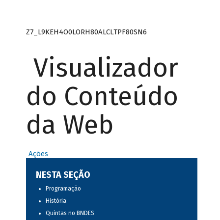
Z7_L9KEH4O0LORH80ALCLTPF80SN6
Visualizador
do Conteúdo
da Web
Ações
NESTA SEÇÃO
Programação
História
Quintas no BNDES