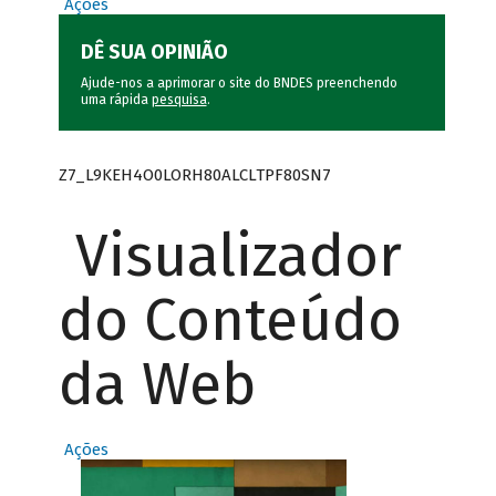
Ações
DÊ SUA OPINIÃO
Ajude-nos a aprimorar o site do BNDES preenchendo
uma rápida
pesquisa
.
Z7_L9KEH4O0LORH80ALCLTPF80SN7
Visualizador
do Conteúdo
da Web
Ações