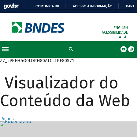
COMUNICA BR
ACESSO À INFORMAÇÃO
PARTI
ENGLISH
ACESSIBILIDADE
A+
A-
Busca
Z7_L9KEH4O0LORH80ALCLTPF80S71
Visualizador do
Conteúdo da Web
Ações
Destaques Prin