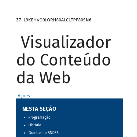
Z7_L9KEH4O0LORH80ALCLTPF80SN6
Visualizador
do Conteúdo
da Web
Ações
NESTA SEÇÃO
Programação
História
Quintas no BNDES