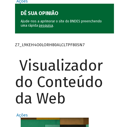
Ações
DÊ SUA OPINIÃO
Ajude-nos a aprimorar o site do BNDES preenchendo
uma rápida
pesquisa
.
Z7_L9KEH4O0LORH80ALCLTPF80SN7
Visualizador
do Conteúdo
da Web
Ações