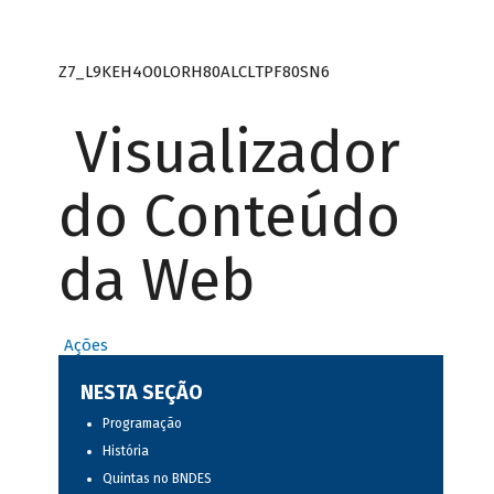
Z7_L9KEH4O0LORH80ALCLTPF80SN6
Visualizador
do Conteúdo
da Web
Ações
NESTA SEÇÃO
Programação
História
Quintas no BNDES