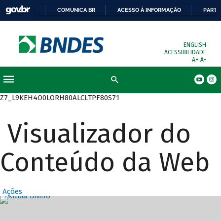
COMUNICA BR
ACESSO À INFORMAÇÃO
PARTI
ENGLISH
ACESSIBILIDADE
A+
A-
Busca
Z7_L9KEH4O0LORH80ALCLTPF80S71
Visualizador do
Conteúdo da Web
Ações
Destaques Prin