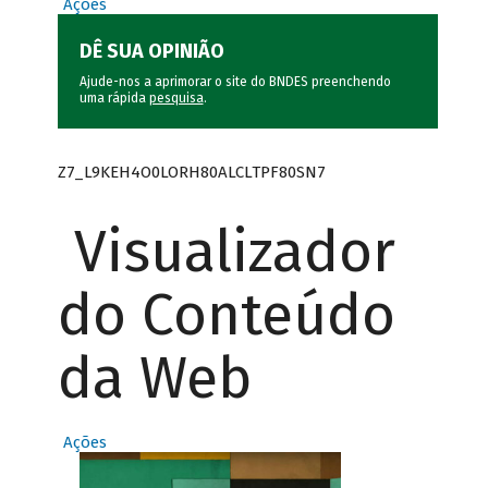
Ações
DÊ SUA OPINIÃO
Ajude-nos a aprimorar o site do BNDES preenchendo
uma rápida
pesquisa
.
Z7_L9KEH4O0LORH80ALCLTPF80SN7
Visualizador
do Conteúdo
da Web
Ações