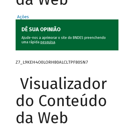
Ações
DÊ SUA OPINIÃO
Ajude-nos a aprimorar o site do BNDES preenchendo
uma rápida
pesquisa
.
Z7_L9KEH4O0LORH80ALCLTPF80SN7
Visualizador
do Conteúdo
da Web