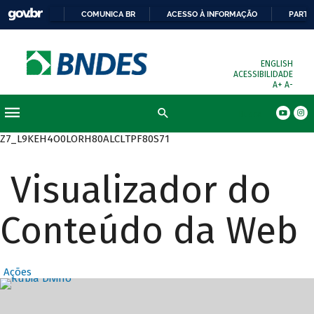
COMUNICA BR
ACESSO À INFORMAÇÃO
PARTI
ENGLISH
ACESSIBILIDADE
A+
A-
Busca
Z7_L9KEH4O0LORH80ALCLTPF80S71
Visualizador do
Conteúdo da Web
Ações
Destaques Prin