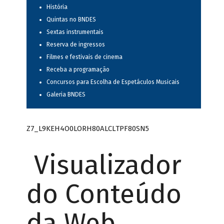
História
Quintas no BNDES
Sextas instrumentais
Reserva de ingressos
Filmes e festivais de cinema
Receba a programação
Concursos para Escolha de Espetáculos Musicais
Galeria BNDES
Z7_L9KEH4O0LORH80ALCLTPF80SN5
Visualizador
do Conteúdo
da Web