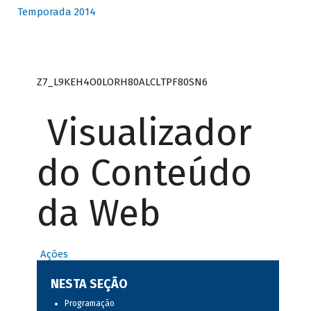
Temporada 2014
Z7_L9KEH4O0LORH80ALCLTPF80SN6
Visualizador
do Conteúdo
da Web
Ações
NESTA SEÇÃO
Programação